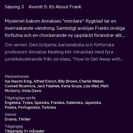
Säsong 3
Avsnitt 5: It's About Frank
Mysteriet bakom Annalises "mördare"-flygblad tar en
överraskande vändning. Samtidigt avslöjas Franks oroliga
förflutna och en chockerande ny upptäckt förändrar allt
kring brandnatten.
Om serien: Den briljanta, karismatiska och förföriska
professorn Annalise Keating blir intrasslad med fyra
juridikstuderande från sin klass, "How to Get Away with
Murder".
Medverkande
Aja Naomi King, Alfred Enoch, Billy Brown, Charlie Weber,
Conrad Ricamora, Jack Falahee, Karla Souza, Liza Weil, Matt
McGorry, Viola Davis
Tillgängliga språk
Engelska, Tyska, Spanska, Franska, Italienska, Japanska,
Polska, Portugisiska, Turkiska
Genrer
Drama, Thriller
Tillgänglig
Tillgänglig 3+ månader