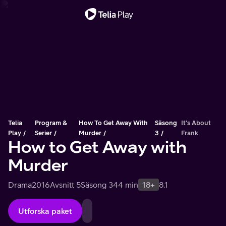
Viktigt meddelande
Telia
Program &
How To Get Away With
Säsong
It's About
Play
Serier
Murder
3
Frank
How to Get Away with
Murder
Drama
2016
Avsnitt 5
Säsong 3
44 min
18+
8.1
Utforska paket