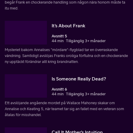
begår Frank en chockerande handling som någon nära honom måste ta
itu med.
It's About Frank
Avsnitt 5
44 min
Tillgänglig 3+ månader
Mysteriet bakom Annalises "mördare"-flygblad tar en överraskande
vändning. Samtidigt avslöjas Franks oroliga förflutna och en chockerande
ny upptäckt förändrar allt kring brandnatten.
Is Someone Really Dead?
Avsnitt 6
44 min
Tillgänglig 3+ månader
Ett avslöjande angående mordet på Wallace Mahoney skakar om
Annalise och Keating 5, när teamet tar sig an fallet med en veteran som
åtalas för misshandel.
Call It Mother's Intuition