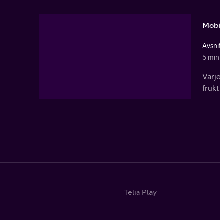
Mobi
Avsni
5 min
Varj
frukt
Telia Play
Start