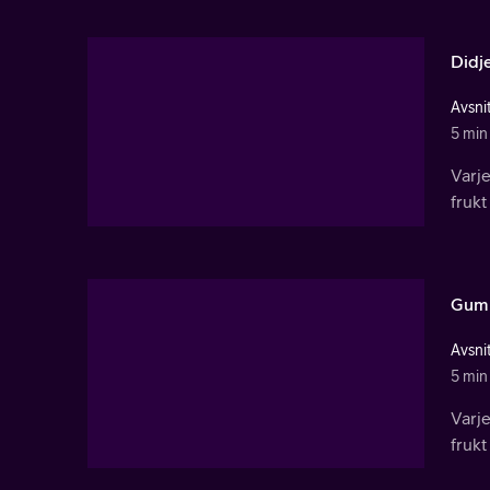
Didj
Avsnit
5 min
Varj
frukt
Gum
Avsnit
5 min
Varj
frukt