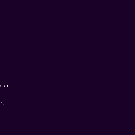
ller
k,