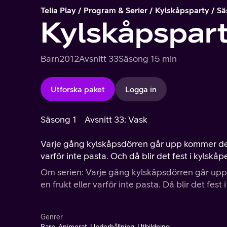
Telia Play
Program & Serier
Kylskåpsparty
Sä
Kylskåpspar
Barn
2012
Avsnitt 33
Säsong 1
5 min
Utforska paket
Logga in
Säsong 1
Avsnitt 33: Vask
Varje gång kylskåpsdörren går upp kommer det i
varför inte pasta. Och då blir det fest i kylskåp
Om serien: Varje gång kylskåpsdörren går upp 
en frukt eller varför inte pasta. Då blir det fest 
Genrer