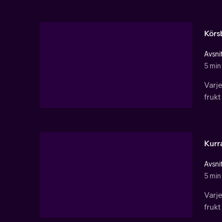
Körs
Avsnit
5 min
Varj
frukt
Kur
Avsnit
5 min
Varj
frukt