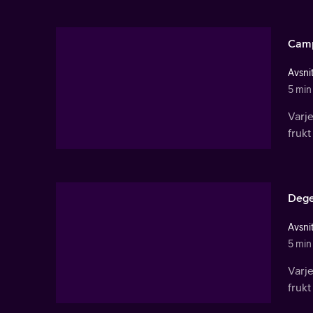
Cam
Avsnit
5 min
Varj
frukt
Deg
Avsnit
5 min
Varj
frukt