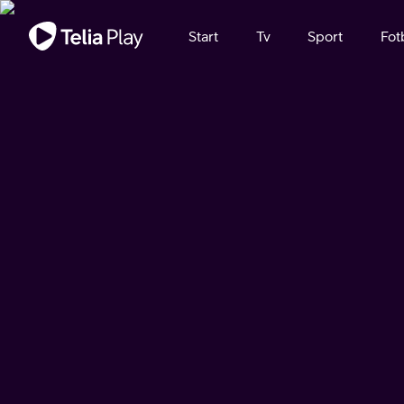
Viktigt meddelande
Start
Tv
Sport
Fot