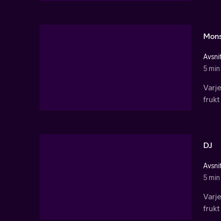
Mons
Avsnit
5 min
Varj
frukt
DJ
Avsnit
5 min
Varj
frukt