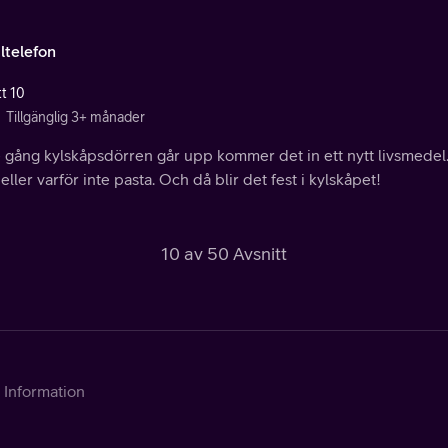
ltelefon
tt 10
Tillgänglig 3+ månader
e gång kylskåpsdörren går upp kommer det in ett nytt livsmedel.
 eller varför inte pasta. Och då blir det fest i kylskåpet!
10 av 50 Avsnitt
Information
Kontakta Telia