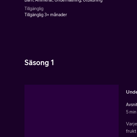
Barn, Animerat, Underhållning, Utbildning
Tillgänglig
Tillgänglig 3+ månader
Säsong 1
Unde
Avsnit
5 min
Varj
frukt