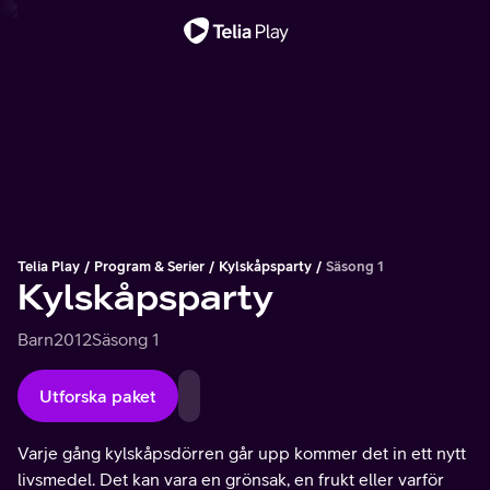
Viktigt meddelande
Telia Play
Program & Serier
Kylskåpsparty
Säsong 1
Kylskåpsparty
Barn
2012
Säsong 1
Utforska paket
Varje gång kylskåpsdörren går upp kommer det in ett nytt
livsmedel. Det kan vara en grönsak, en frukt eller varför