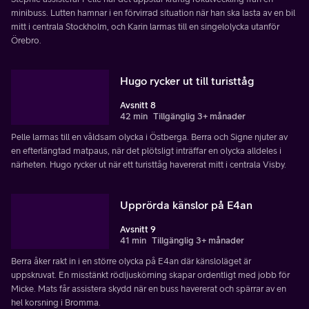
minibuss. Lutten hamnar i en förvirrad situation när han ska lasta av en bil
mitt i centrala Stockholm, och Karin larmas till en singelolycka utanför
Örebro.
Hugo rycker ut till turisttåg
Avsnitt 8
42 min
Tillgänglig 3+ månader
Pelle larmas till en våldsam olycka i Östberga. Berra och Signe njuter av
en efterlängtad matpaus, när det plötsligt inträffar en olycka alldeles i
närheten. Hugo rycker ut när ett turisttåg havererat mitt i centrala Visby.
Upprörda känslor på E4an
Avsnitt 9
41 min
Tillgänglig 3+ månader
Berra åker rakt in i en större olycka på E4an där känsloläget är
uppskruvat. En misstänkt rödljuskörning skapar ordentligt med jobb för
Micke. Mats får assistera skydd när en buss havererat och spärrar av en
hel korsning i Bromma.