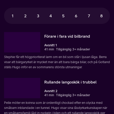
1
2
3
4
5
6
7
8
Förare i fara vid bilbrand
Avsnitt 1
41 min
Tillgänglig 3+ månader
Stephie får ett högprioriterat larm om en bil som står i ljusan låga. Berra
visar att bärgaryrket är mycket mer än att bara bärga bilar, och på Gotland
ställs Hugo inför en av sommarens största utmaningar.
Rullande langoskök i trubbel
Avsnitt 2
41 min
Tillgänglig 3+ månader
Pelle möter en kvinna som är ordentligt chockad efter en olycka med
småbarn inblandade i en tunnel. Hugo visar sina låsdyrkarkunskaper när
en småbarnsfamilj låst in nyckeln i bilen och ett rullande langoskök ger