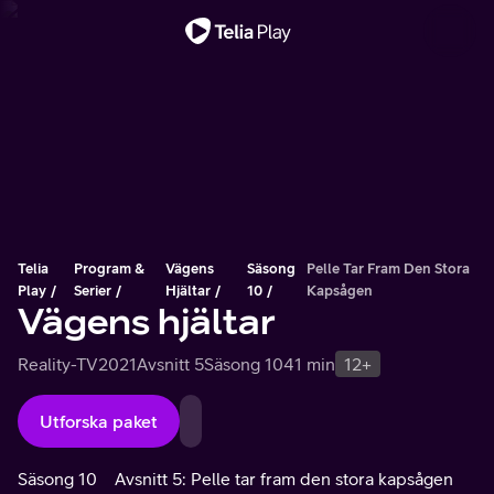
Viktigt meddelande
Telia
Program &
Vägens
Säsong
Pelle Tar Fram Den Stora
Play
Serier
Hjältar
10
Kapsågen
Vägens hjältar
Reality-TV
2021
Avsnitt 5
Säsong 10
41 min
12+
Utforska paket
Säsong 10
Avsnitt 5: Pelle tar fram den stora kapsågen