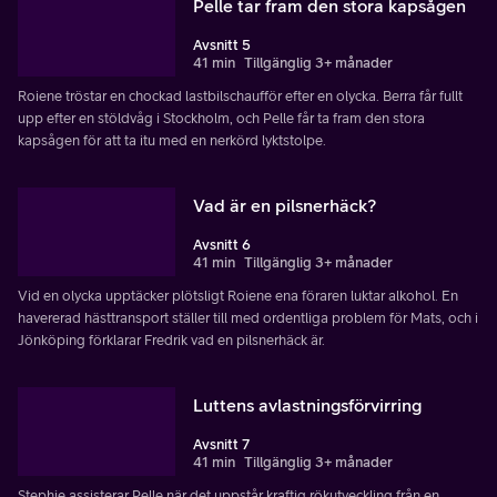
Pelle tar fram den stora kapsågen
Avsnitt 5
41 min
Tillgänglig 3+ månader
Roiene tröstar en chockad lastbilschaufför efter en olycka. Berra får fullt
upp efter en stöldvåg i Stockholm, och Pelle får ta fram den stora
kapsågen för att ta itu med en nerkörd lyktstolpe.
Vad är en pilsnerhäck?
Avsnitt 6
41 min
Tillgänglig 3+ månader
Vid en olycka upptäcker plötsligt Roiene ena föraren luktar alkohol. En
havererad hästtransport ställer till med ordentliga problem för Mats, och i
Jönköping förklarar Fredrik vad en pilsnerhäck är.
Luttens avlastningsförvirring
Avsnitt 7
41 min
Tillgänglig 3+ månader
Stephie assisterar Pelle när det uppstår kraftig rökutveckling från en