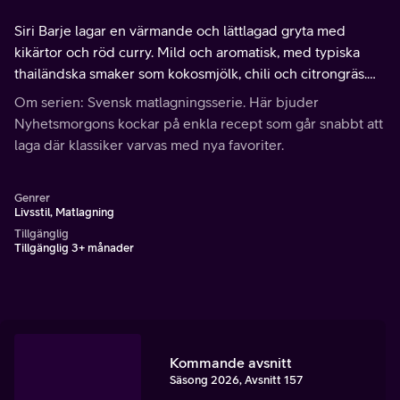
Siri Barje lagar en värmande och lättlagad gryta med
kikärtor och röd curry. Mild och aromatisk, med typiska
thailändska smaker som kokosmjölk, chili och citrongräs.
Receptet hittar du på köket.se
Om serien: Svensk matlagningsserie. Här bjuder
Nyhetsmorgons kockar på enkla recept som går snabbt att
laga där klassiker varvas med nya favoriter.
Genrer
Livsstil, Matlagning
Tillgänglig
Tillgänglig 3+ månader
Kommande avsnitt
Säsong 2026, Avsnitt 157