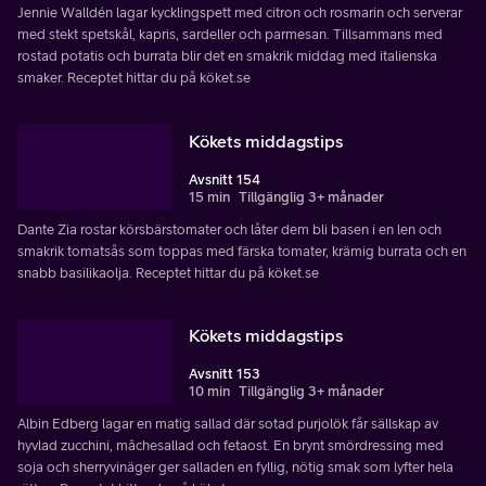
Jennie Walldén lagar kycklingspett med citron och rosmarin och serverar
med stekt spetskål, kapris, sardeller och parmesan. Tillsammans med
rostad potatis och burrata blir det en smakrik middag med italienska
smaker. Receptet hittar du på köket.se
Kökets middagstips
Avsnitt 154
15 min
Tillgänglig 3+ månader
Dante Zia rostar körsbärstomater och låter dem bli basen i en len och
smakrik tomatsås som toppas med färska tomater, krämig burrata och en
snabb basilikaolja. Receptet hittar du på köket.se
Kökets middagstips
Avsnitt 153
10 min
Tillgänglig 3+ månader
Albin Edberg lagar en matig sallad där sotad purjolök får sällskap av
hyvlad zucchini, mâchesallad och fetaost. En brynt smördressing med
soja och sherryvinäger ger salladen en fyllig, nötig smak som lyfter hela