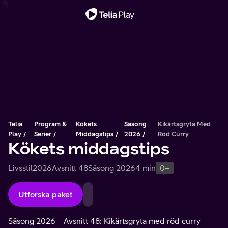
Viktigt meddelande
Telia
Program &
Kökets
Säsong
Kikärtsgryta Med
Play
Serier
Middagstips
2026
Röd Curry
Kökets middagstips
Livsstil
2026
Avsnitt 48
Säsong 2026
4 min
0+
Utforska paket
Säsong 2026
Avsnitt 48: Kikärtsgryta med röd curry