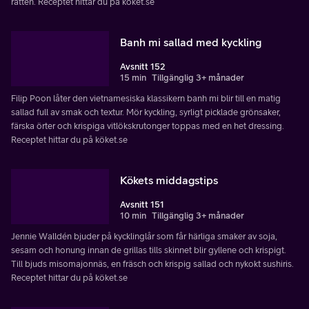
rätten. Receptet hittar du på köket.se
Banh mi sallad med kyckling
Avsnitt 152
15 min
Tillgänglig 3+ månader
Filip Poon låter den vietnamesiska klassikern banh mi blir till en matig
sallad full av smak och textur. Mör kyckling, syrligt picklade grönsaker,
färska örter och krispiga vitlökskrutonger toppas med en het dressing.
Receptet hittar du på köket.se
Kökets middagstips
Avsnitt 151
10 min
Tillgänglig 3+ månader
Jennie Walldén bjuder på kycklinglår som får härliga smaker av soja,
sesam och honung innan de grillas tills skinnet blir gyllene och krispigt.
Till bjuds misomajonnäs, en fräsch och krispig sallad och nykokt sushiris.
Receptet hittar du på köket.se