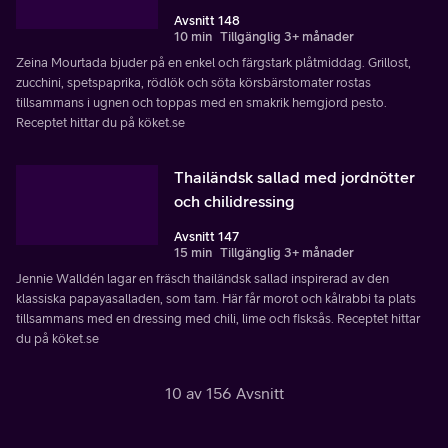
Avsnitt 148
10 min
Tillgänglig 3+ månader
Zeina Mourtada bjuder på en enkel och färgstark plåtmiddag. Grillost,
zucchini, spetspaprika, rödlök och söta körsbärstomater rostas
tillsammans i ugnen och toppas med en smakrik hemgjord pesto.
Receptet hittar du på köket.se
Thailändsk sallad med jordnötter
och chilidressing
Avsnitt 147
15 min
Tillgänglig 3+ månader
Jennie Walldén lagar en fräsch thailändsk sallad inspirerad av den
klassiska papayasalladen, som tam. Här får morot och kålrabbi ta plats
tillsammans med en dressing med chili, lime och fisksås. Receptet hittar
du på köket.se
10 av 156 Avsnitt