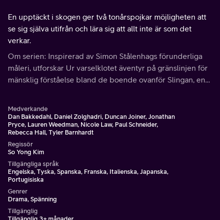
En upptäckt i skogen ger två tonårspojkar möjligheten att
se sig själva utifrån och lära sig att allt inte är som det
verkar.
Om serien: Inspirerad av Simon Stålenhags förunderliga
måleri, utforskar Ur varselklotet äventyr på gränslinjen för
mänsklig förståelse bland de boende ovanför Slingan, en
maskin byggd för att låsa upp och utforska universums
mysterier – och gör det omöjliga möjligt.
Medverkande
Dan Bakkedahl, Daniel Zolghadri, Duncan Joiner, Jonathan
Pryce, Lauren Weedman, Nicole Law, Paul Schneider,
Rebecca Hall, Tyler Barnhardt
Regissör
So Yong Kim
Tillgängliga språk
Engelska, Tyska, Spanska, Franska, Italienska, Japanska,
Portugisiska
Genrer
Drama, Spänning
Tillgänglig
Tillgänglig 3+ månader