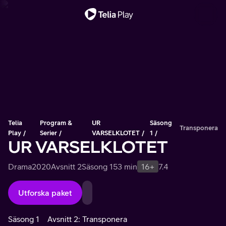
Viktigt meddelande
Telia
Program &
UR
Säsong
Transponera
Play
Serier
VARSELKLOTET
1
UR VARSELKLOTET
Drama
2020
Avsnitt 2
Säsong 1
53 min
16+
7.4
Utforska paket
Säsong 1
Avsnitt 2: Transponera