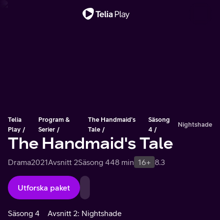
Viktigt meddelande
Telia
Program &
The Handmaid's
Säsong
Nightshade
Play
Serier
Tale
4
The Handmaid's Tale
Drama
2021
Avsnitt 2
Säsong 4
48 min
16+
8.3
Utforska paket
Säsong 4
Avsnitt 2: Nightshade