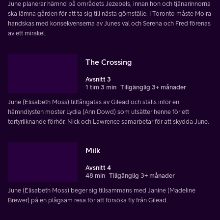
June planerar hämnd på områdets Jezebels, innan hon och tjänarinnorna
ska lämna gården för att ta sig till nästa gömställe. I Toronto måste Moira
handskas med konsekvenserna av Junes val och Serena och Fred förenas
av ett mirakel.
The Crossing
Avsnitt 3
1 tim 3 min
Tillgänglig 3+ månader
June (Elisabeth Moss) tillfångatas av Gilead och ställs inför en
hämndlysten moster Lydia (Ann Dowd) som utsätter henne för ett
tortyrliknande förhör. Nick och Lawrence samarbetar för att skydda June.
Milk
Avsnitt 4
48 min
Tillgänglig 3+ månader
June (Elisabeth Moss) beger sig tillsammans med Janine (Madeline
Brewer) på en plågsam resa för att försöka fly från Gilead.