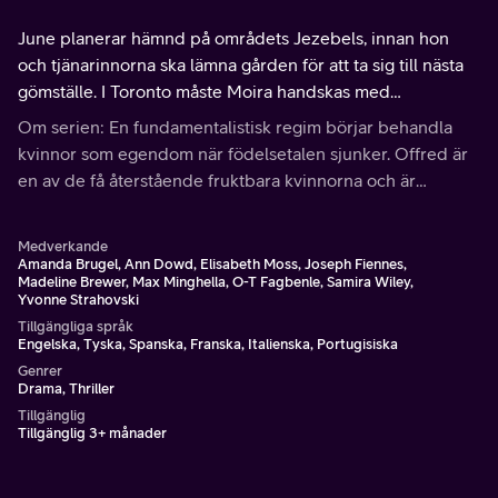
June planerar hämnd på områdets Jezebels, innan hon
och tjänarinnorna ska lämna gården för att ta sig till nästa
gömställe. I Toronto måste Moira handskas med
konsekvenserna av Junes val och Serena och Fred förenas
Om serien: En fundamentalistisk regim börjar behandla
av ett mirakel.
kvinnor som egendom när födelsetalen sjunker. Offred är
en av de få återstående fruktbara kvinnorna och är
tjänarinna, en av de kvinnor som tvingas till sexuellt slaveri
i ett försök att återbefolka världen.
Medverkande
Amanda Brugel, Ann Dowd, Elisabeth Moss, Joseph Fiennes,
Madeline Brewer, Max Minghella, O-T Fagbenle, Samira Wiley,
Yvonne Strahovski
Tillgängliga språk
Engelska, Tyska, Spanska, Franska, Italienska, Portugisiska
Genrer
Drama, Thriller
Tillgänglig
Tillgänglig 3+ månader