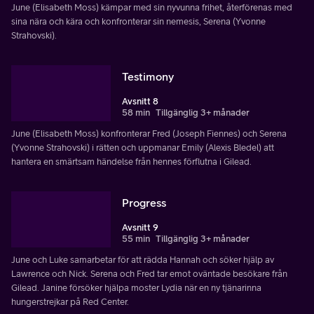
June (Elisabeth Moss) kämpar med sin nyvunna frihet, återförenas med
sina nära och kära och konfronterar sin nemesis, Serena (Yvonne
Strahovski).
Testimony
Avsnitt 8
58 min
Tillgänglig 3+ månader
June (Elisabeth Moss) konfronterar Fred (Joseph Fiennes) och Serena
(Yvonne Strahovski) i rätten och uppmanar Emily (Alexis Bledel) att
hantera en smärtsam händelse från hennes förflutna i Gilead.
Progress
Avsnitt 9
55 min
Tillgänglig 3+ månader
June och Luke samarbetar för att rädda Hannah och söker hjälp av
Lawrence och Nick. Serena och Fred tar emot oväntade besökare från
Gilead. Janine försöker hjälpa moster Lydia när en ny tjänarinna
hungerstrejkar på Red Center.