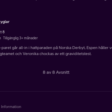
tyglar
t 8
n
Tillgänglig 3+ månader
-paret går all-in i hattparaden på Norska Derbyt, Espen håller 
gteamet och Veronika chockas av ett graviditetstest.
8 av 8 Avsnitt
Information