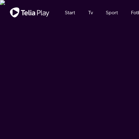
Viktigt meddelande
Start
Tv
Sport
Fot