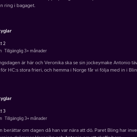
n ring i bagaget.
tyglar
t 2
n
Tillgänglig 3+ månader
ngsdagen är här och Veronika ska se sin jockeymake Antonio tävl
för HC:s stora frieri, och hemma i Norge får vi följa med in i Blin
tyglar
t 3
n
Tillgänglig 3+ månader
 berättar om dagen då han var nära att dö. Paret Bling har invest