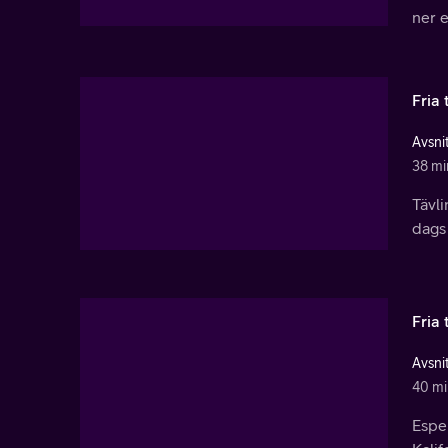
ner e
Fria 
Avsnit
38 mi
Tävli
dags 
Fria 
Avsnit
40 mi
Espen