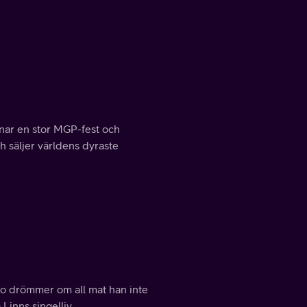
dnar en stor MGP-fest och
h säljer världens dyraste
io drömmer om all mat han inte
Linns singelliv.