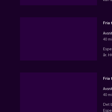
Fria 
Avsnit
40 mi
Espe
år. H
Fria 
Avsnit
40 mi
Det b
Espen