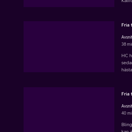
Kali
Fria 
Avsnit
38 mi
HC ha
sedan
hästa
Fria 
Avsnit
40 mi
Blin
kan ä