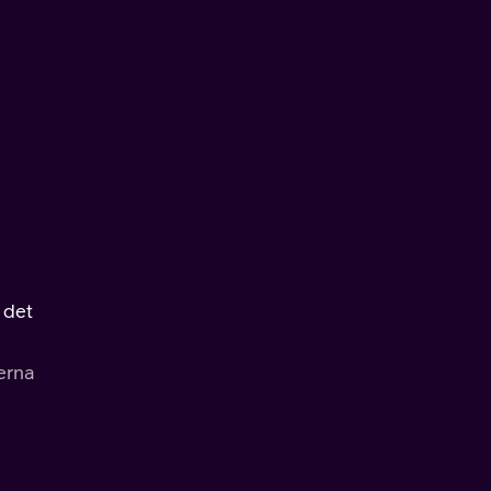
 det
rerna