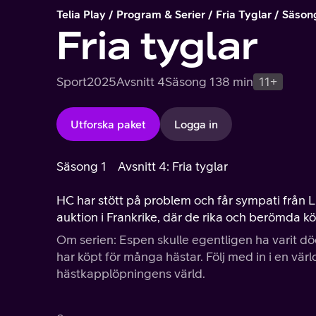
Telia Play
Program & Serier
Fria Tyglar
Säson
Fria tyglar
Sport
2025
Avsnitt 4
Säsong 1
38 min
11+
Utforska paket
Logga in
Säsong 1
Avsnitt 4: Fria tyglar
HC har stött på problem och får sympati från L
auktion i Frankrike, där de rika och berömda kö
Om serien: Espen skulle egentligen ha varit dö
har köpt för många hästar. Följ med in i en värl
hästkapplöpningens värld.