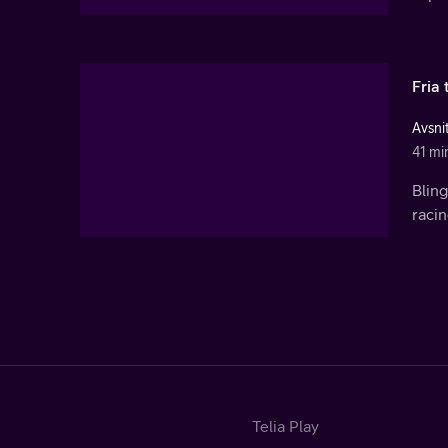
Fria 
Avsnit
41 mi
Bling
racin
Telia Play