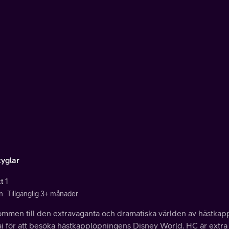
tyglar
t 1
n
Tillgänglig 3+ månader
ommen till den extravaganta och dramatiska världen av hästkappl
i för att besöka hästkapplöpningens Disney World. HC är extra 