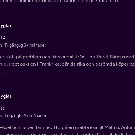
fornien drömmer Veronika och Antonio om att skaffa barn.
tyglar
t 4
n
Tillgänglig 3+ månader
r stött på problem och får sympati från Linn. Paret Bling anor
 blir det auktion i Frankrike, där de rika och berömda köper oc
r.
tyglar
t 5
n
Tillgänglig 3+ månader
g-Axel och Espen tar med HC på en grabbresa till Malmö. Anton
ta. Veronika ordnar en ” spådam- och spritfest” för att kickstarta 