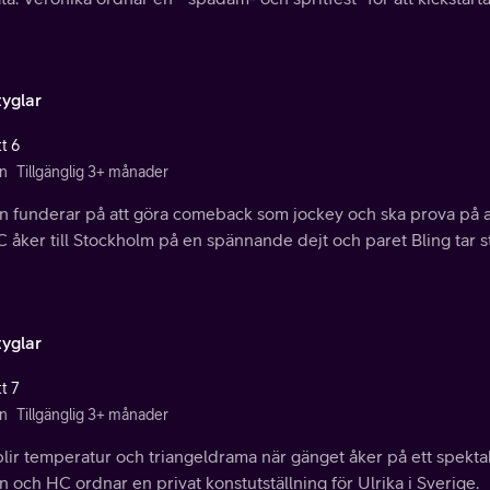
tyglar
t 6
n
Tillgänglig 3+ månader
n funderar på att göra comeback som jockey och ska prova på att
C åker till Stockholm på en spännande dejt och paret Bling tar 
tyglar
t 7
n
Tillgänglig 3+ månader
lir temperatur och triangeldrama när gänget åker på ett spektak
 och HC ordnar en privat konstutställning för Ulrika i Sverige.