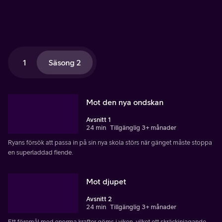
1
Säsong 2
Mot den nya ondskan
Avsnitt 1
24 min
Tillgänglig 3+ månader
Ryans försök att passa in på sin nya skola störs när gänget måste stoppa
en superladdad fiende.
Mot djupet
Avsnitt 2
24 min
Tillgänglig 3+ månader
Ett föremål med enorma krafter göms i viken, vilket ett skräckinjagande