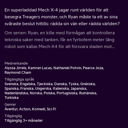
En superladdad Mech X-4 jagar runt världen för att
besegra Treagers monster, och Ryan måste ta ett av sina
svåraste beslut hittills: rädda sin vän eller rädda världen?
Om serien: Ryan, en kille med förmågan att kontrollera
tekniska saker med tanken, får en fyrtiofem meter lång
robot som kallas Mech-X4 för att försvara staden mot
invaderande stora monster.
Medverkande
Alyssa Jirrels, Kamran Lucas, Nathaniel Potvin, Pearce Joza,
Raymond Cham
Tillgängliga språk
Svenska, Engelska, Tjeckiska, Danska, Tyska, Grekiska,
Spanska, Franska, Ungerska, Italienska, Japanska,
Nederländska, Norska, Polska, Portugisiska, Rumänska,
Turkiska
Genrer
Äventyr, Action, Komedi, Sci-Fi
Tillgänglig
Tillgänglig 3+ månader