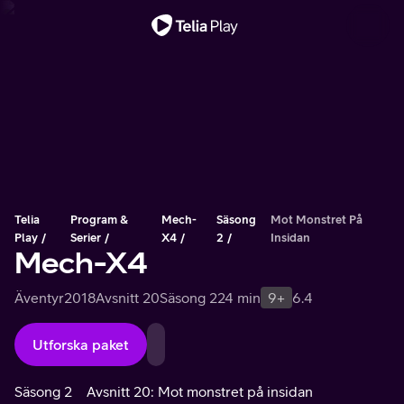
Viktigt meddelande
Telia
Program &
Mech-
Säsong
Mot Monstret På
Play
Serier
X4
2
Insidan
Mech-X4
Äventyr
2018
Avsnitt 20
Säsong 2
24 min
9+
6.4
Utforska paket
Säsong 2
Avsnitt 20: Mot monstret på insidan