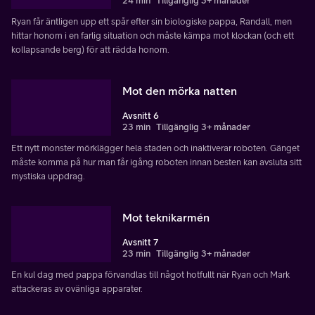
24 min
Tillgänglig 3+ månader
Ryan får äntligen upp ett spår efter sin biologiske pappa, Randall, men
hittar honom i en farlig situation och måste kämpa mot klockan (och ett
kollapsande berg) för att rädda honom.
Mot den mörka natten
Avsnitt 6
23 min
Tillgänglig 3+ månader
Ett nytt monster mörklägger hela staden och inaktiverar roboten. Gänget
måste komma på hur man får igång roboten innan besten kan avsluta sitt
mystiska uppdrag.
Mot teknikarmén
Avsnitt 7
23 min
Tillgänglig 3+ månader
En kul dag med pappa förvandlas till något hotfullt när Ryan och Mark
attackeras av ovänliga apparater.