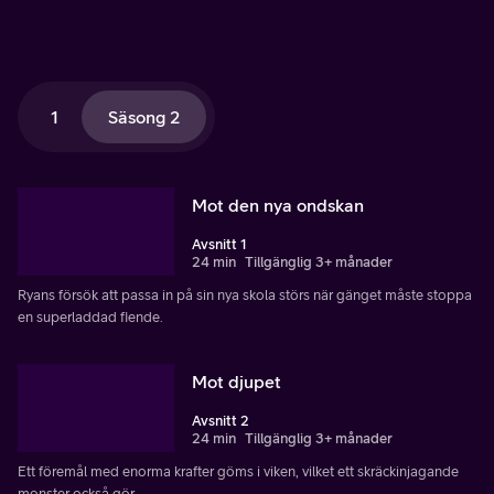
1
Säsong 2
Mot den nya ondskan
Avsnitt 1
24 min
Tillgänglig 3+ månader
Ryans försök att passa in på sin nya skola störs när gänget måste stoppa
en superladdad fiende.
Mot djupet
Avsnitt 2
24 min
Tillgänglig 3+ månader
Ett föremål med enorma krafter göms i viken, vilket ett skräckinjagande
monster också gör.