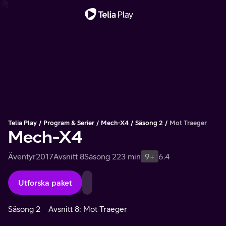
Viktigt meddelande
Telia Play
Program & Serier
Mech-X4
Säsong 2
Mot Traeger
Mech-X4
Äventyr
2017
Avsnitt 8
Säsong 2
23 min
9+
6.4
Utforska paket
Säsong 2
Avsnitt 8: Mot Traeger