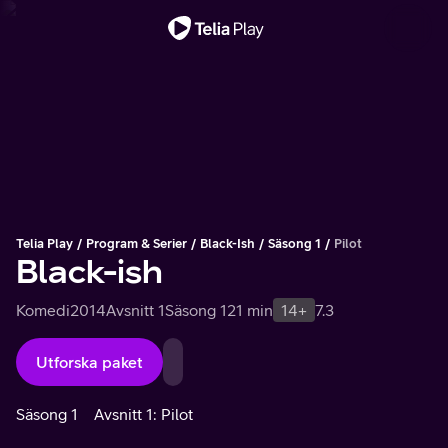
Viktigt meddelande
Telia Play
Program & Serier
Black-Ish
Säsong 1
Pilot
Black-ish
Komedi
2014
Avsnitt 1
Säsong 1
21 min
14+
7.3
Utforska paket
Säsong 1
Avsnitt 1: Pilot