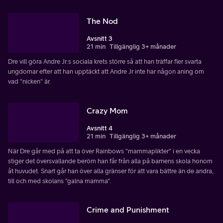
The Nod
Avsnitt 3
21 min
Tillgänglig 3+ månader
Dre vill göra Andre Jr:s sociala krets större så att han träffar fler svarta
ungdomar efter att han upptäckt att Andre Jr inte har någon aning om
vad "nicken" är.
Crazy Mom
Avsnitt 4
21 min
Tillgänglig 3+ månader
När Dre går med på att ta över Rainbows "mammaplikter" i en vecka
stiger det översvallande beröm han får från alla på barnens skola honom
åt huvudet. Snart går han över alla gränser för att vara bättre än de andra,
till och med skolans "galna mamma".
Crime and Punishment