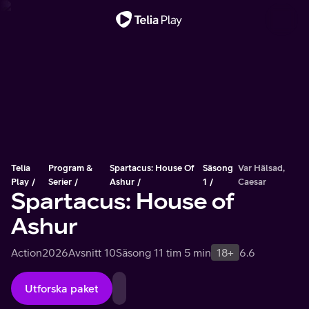
Viktigt meddelande
Telia
Program &
Spartacus: House Of
Säsong
Var Hälsad,
Play
Serier
Ashur
1
Caesar
Spartacus: House of
Ashur
Action
2026
Avsnitt 10
Säsong 1
1 tim 5 min
18+
6.6
Utforska paket