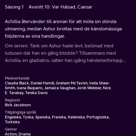
Säsong 1
Avsnitt 10: Var Hälsad, Caesar
Achillia återvänder till arenan för att möta sin största
utmaning, medan Ashur brottas med de känslomässiga
följderna av sina handlingar.
Om serien: Tänk om Ashur hade levt, belönad med
ludusen där han en gång blödde? Tillsammans med
Achillia, en gladiatrix, sätter han igång händelseförlopp
som trotsar Rom och chockerar eliten.
Medverkande
Claudia Black, Daniel Hamill, Graham McTavish, India Shaw-
Smith, Ivana Baquero, Jamaica Vaughan, Jordi Webber, Nick
E. Tarabay, Tenika Davis
Regissör
Rick Jacobson
Tillgängliga språk
Engelska, Tyska, Spanska, Franska, Italienska, Portugisiska,
Turkiska
Genrer
Action, Drama