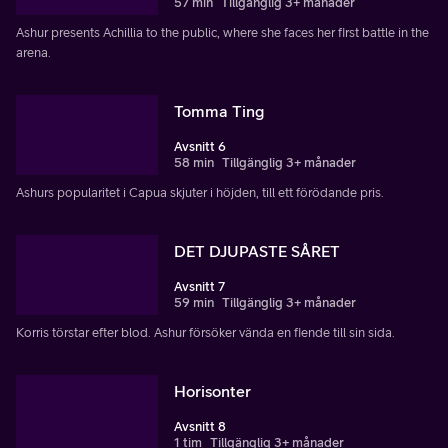
57 min
Tillgänglig 3+ månader
Ashur presents Achillia to the public, where she faces her first battle in the
arena.
Tomma Ting
Avsnitt 6
58 min
Tillgänglig 3+ månader
Ashurs popularitet i Capua skjuter i höjden, till ett förödande pris.
DET DJUPASTE SÅRET
Avsnitt 7
59 min
Tillgänglig 3+ månader
Korris törstar efter blod. Ashur försöker vända en fiende till sin sida.
Horisonter
Avsnitt 8
1 tim
Tillgänglig 3+ månader