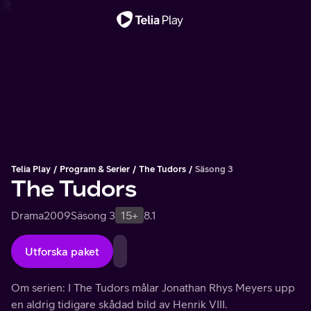
Viktigt meddelande
Telia Play
Program & Serier
The Tudors
Säsong 3
The Tudors
Drama
2009
Säsong 3
15+
8.1
Utforska paket
Om serien: I The Tudors målar Jonathan Rhys Meyers upp
en aldrig tidigare skådad bild av Henrik VIII.