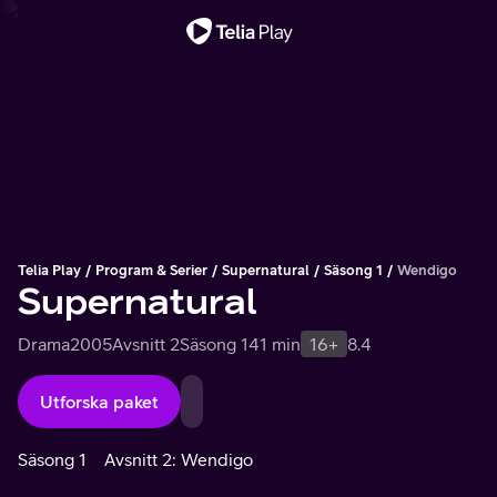
Viktigt meddelande
Telia Play
Program & Serier
Supernatural
Säsong 1
Wendigo
Supernatural
Drama
2005
Avsnitt 2
Säsong 1
41 min
16+
8.4
Utforska paket
Säsong 1
Avsnitt 2: Wendigo