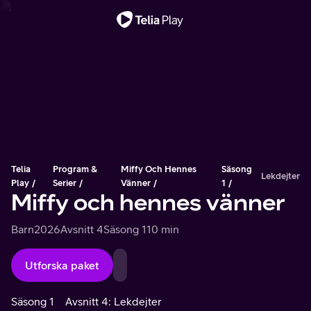
Viktigt meddelande
Telia
Program &
Miffy Och Hennes
Säsong
Lekdejter
Play
Serier
Vänner
1
Miffy och hennes vänner
Barn
2026
Avsnitt 4
Säsong 1
10 min
Utforska paket
Säsong 1
Avsnitt 4: Lekdejter