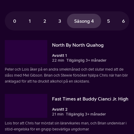
0
1
2
3
Säsong 4
5
6
North By North Quahog
Avsnitt 1
22 min
Tillgänglig 3+ månader
Peter och Lois åker på en andra smekmånad och det slutar med att de
slåss med Mel Gibson. Brian och Stewie försöker hjälpa Chris när han blir
anklagad för att ha druckit alkohol på en skoldans.
Fast Times at Buddy Cianci Jr. High
Avsnitt 2
21 min
Tillgänglig 3+ månader
Lois tror att Chris har mördat sin lärarvikaries man, och Brian undervisar i
stöd-engelska för en grupp besvärliga ungdomar.