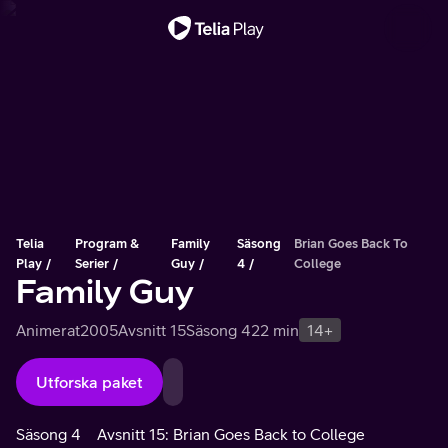
Viktigt meddelande
Telia
Program &
Family
Säsong
Brian Goes Back To
Play
Serier
Guy
4
College
Family Guy
Animerat
2005
Avsnitt 15
Säsong 4
22 min
14+
Utforska paket
Säsong 4
Avsnitt 15: Brian Goes Back to College