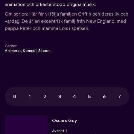
animation och orkesterstödd originalmusik.
Om serien: Här får vi följa familjen Griffin och deras liv och
vardag. De är en excentrisk familj från New England, med
pappa Peter och mamma Lois i spetsen.
Genrer
Animerat, Komedi, Sitcom
0
1
2
3
4
5
6
7
Oscars Guy
Avsnitt 1