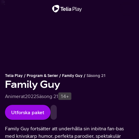
Viktigt meddelande
Telia Play
Program & Serier
Family Guy
Säsong 21
Family Guy
Animerat
2022
Säsong 21
14+
Utforska paket
Family Guy fortsätter att underhålla sin inbitna fan-bas
med knivskarp humor, perfekta parodier, spektakulär