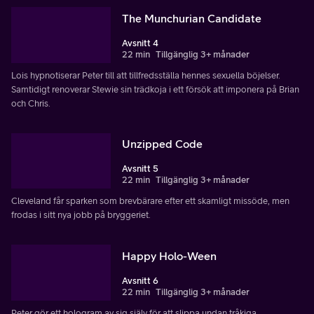
The Munchurian Candidate
Avsnitt 4
22 min
Tillgänglig 3+ månader
Lois hypnotiserar Peter till att tillfredsställa hennes sexuella böjelser.
Samtidigt renoverar Stewie sin trädkoja i ett försök att imponera på Brian
och Chris.
Unzipped Code
Avsnitt 5
22 min
Tillgänglig 3+ månader
Cleveland får sparken som brevbärare efter ett skamligt missöde, men
frodas i sitt nya jobb på bryggeriet.
Happy Holo-Ween
Avsnitt 6
22 min
Tillgänglig 3+ månader
Peter gör ett hologram av sig själv för att slippa undan tråkiga