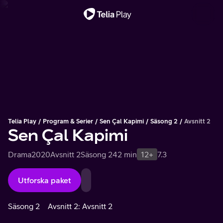
Viktigt meddelande
Telia Play
Program & Serier
Sen Çal Kapimi
Säsong 2
Avsnitt 2
Sen Çal Kapimi
Drama
2020
Avsnitt 2
Säsong 2
42 min
12+
7.3
Utforska paket
Säsong 2
Avsnitt 2: Avsnitt 2