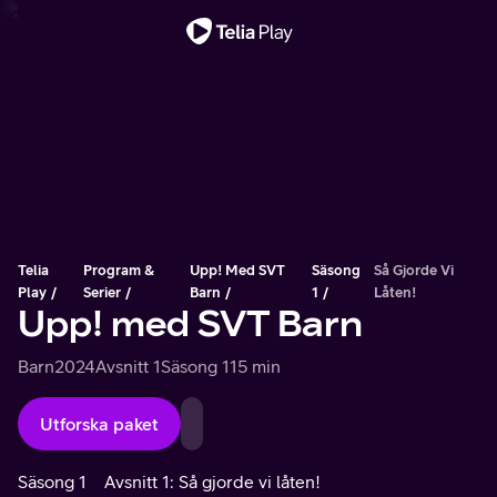
Viktigt meddelande
Telia
Program &
Upp! Med SVT
Säsong
Så Gjorde Vi
Play
Serier
Barn
1
Låten!
Upp! med SVT Barn
Barn
2024
Avsnitt 1
Säsong 1
15 min
Utforska paket
Säsong 1
Avsnitt 1: Så gjorde vi låten!