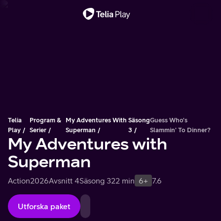
Viktigt meddelande
Telia
Program &
My Adventures With
Säsong
Guess Who's
Play
Serier
Superman
3
Slammin' To Dinner?
My Adventures with
Superman
Action
2026
Avsnitt 4
Säsong 3
22 min
6+
7.6
Utforska paket