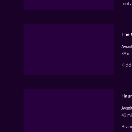
motvi
The 
Avsnit
39 mi
Kidd 
Haun
Avsnit
40 mi
Brand