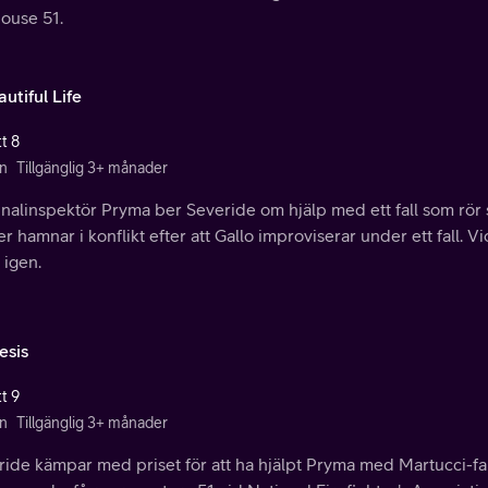
house 51.
utiful Life
t 8
n
Tillgänglig 3+ månader
inalinspektör Pryma ber Severide om hjälp med ett fall som rör
r hamnar i konflikt efter att Gallo improviserar under ett fall. V
 igen.
sis
t 9
n
Tillgänglig 3+ månader
ide kämpar med priset för att ha hjälpt Pryma med Martucci-fall