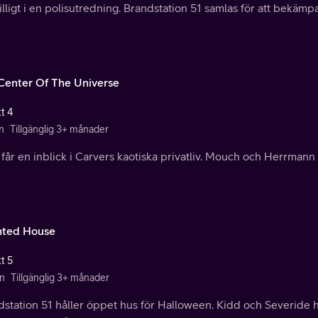
lligt i en polisutredning. Brandstation 51 samlas för att bekämp
Center Of The Universe
t 4
n
Tillgänglig 3+ månader
får en inblick i Carvers kaotiska privatliv. Mouch och Herrmann
ted House
t 5
n
Tillgänglig 3+ månader
station 51 håller öppet hus för Halloween. Kidd och Severide h