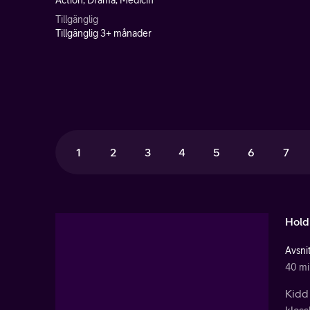
Action, Drama, Medicin
Tillgänglig
Tillgänglig 3+ månader
1
2
3
4
5
6
7
Hold
Avsnit
40 mi
Kidd 