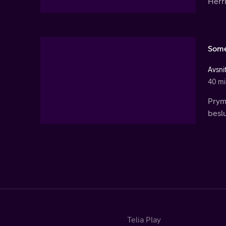
Herrm
Some
Avsni
40 mi
Pryma
besl
Telia Play