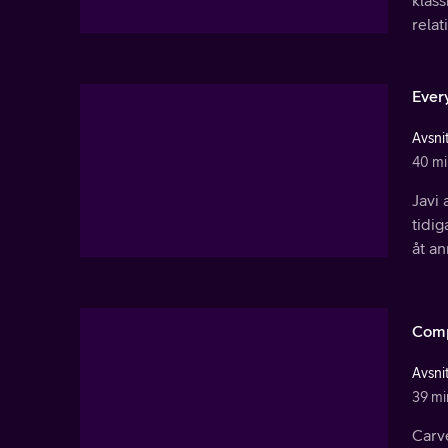
klass
relat
Every
Avsnit
40 mi
Javi 
tidi
åt an
Comp
Avsnit
39 mi
Carv