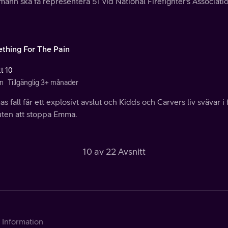
ann ska få representera 51 vid National Firefighter's Associati
thing For The Pain
tt 10
n
Tillgänglig 3+ månader
s fall får ett explosivt avslut och Kidds och Carvers liv svävar i f
uten att stoppa Emma.
10 av 22 Avsnitt
Information