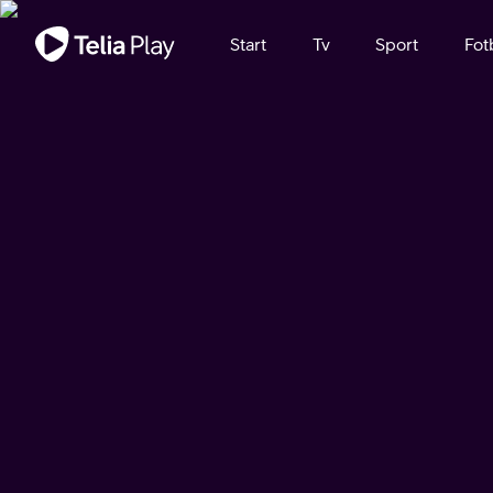
Viktigt meddelande
Start
Tv
Sport
Fot