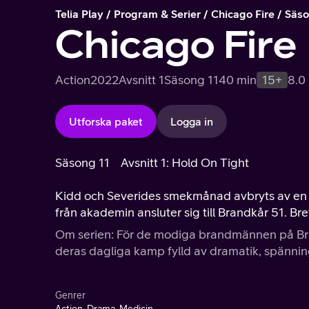
Telia Play
Program & Serier
Chicago Fire
Säso
Chicago Fire
Action
2022
Avsnitt 1
Säsong 11
40 min
15+
8.0
Utforska paket
Logga in
Säsong 11
Avsnitt 1: Hold On Tight
Kidd och Severides smekmånad avbryts av en fa
från akademin ansluter sig till Brandkår 51. Bret
Om serien: För de modiga brandmännen på Brand
deras dagliga kamp fylld av dramatik, spänning
Genrer