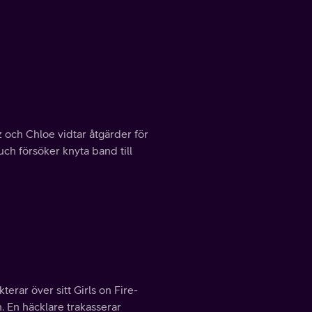
 och Chloe vidtar åtgärder för
uch försöker knyta band till
erar över sitt Girls on Fire-
. En häcklare trakasserar