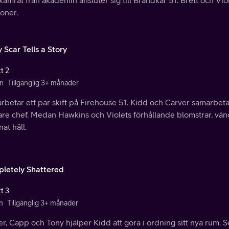
kamrat från akademin ansluter sig till Brandkår 51. Brett och Viol
ioner.
 Scar Tells a Story
t 2
n
Tillgänglig 3+ månader
arbetar ett par skift på Firehouse 51. Kidd och Carver samarbetar
gare chef. Medan Hawkins och Violets förhållande blomstrar, vä
nat håll.
letely Shattered
t 3
n
Tillgänglig 3+ månader
er, Capp och Tony hjälper Kidd att göra i ordning sitt nya rum.