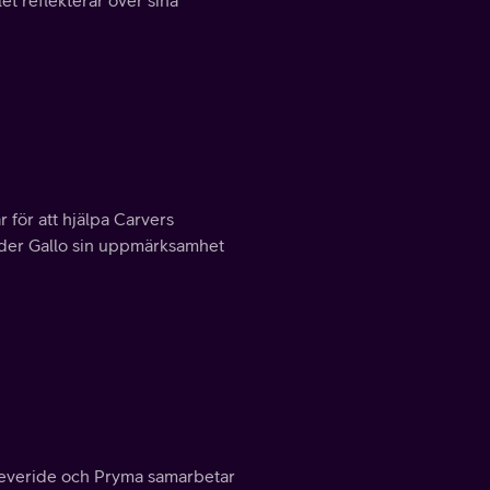
et reflekterar över sina
 för att hjälpa Carvers
nder Gallo sin uppmärksamhet
 Severide och Pryma samarbetar