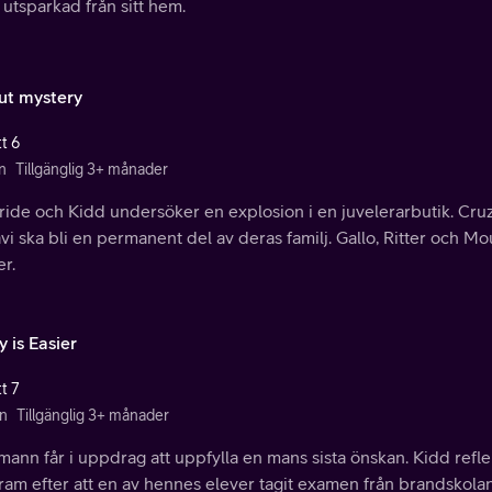
t utsparkad från sitt hem.
out mystery
t 6
n
Tillgänglig 3+ månader
ide och Kidd undersöker en explosion i en juvelerarbutik. Cruz
avi ska bli en permanent del av deras familj. Gallo, Ritter och Mo
r.
 is Easier
t 7
n
Tillgänglig 3+ månader
ann får i uppdrag att uppfylla en mans sista önskan. Kidd reflekt
am efter att en av hennes elever tagit examen från brandskolan