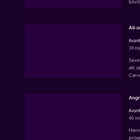
blivi
All-
Avsnit
39 mi
Sever
att J
Carve
Angry
Avsnit
40 mi
Herrm
progr