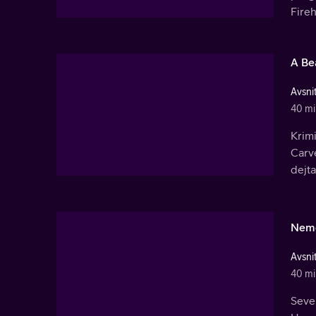
Fire
A Bea
Avsnit
40 mi
Krim
Carve
dejta
Neme
Avsnit
40 mi
Sever