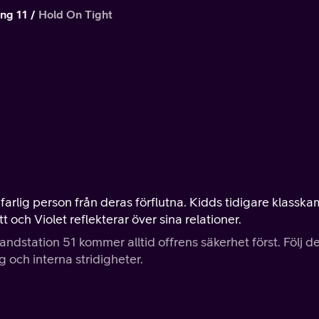
ng 11
Hold On Tight
rlig person från deras förflutna. Kidds tidigare klasska
t och Violet reflekterar över sina relationer.
station 51 kommer alltid offrens säkerhet först. Följ d
 och interna stridigheter.