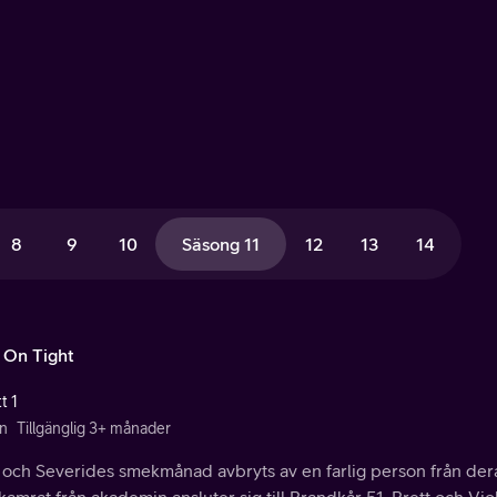
8
9
10
Säsong 11
12
13
14
 On Tight
t 1
n
Tillgänglig 3+ månader
och Severides smekmånad avbryts av en farlig person från deras