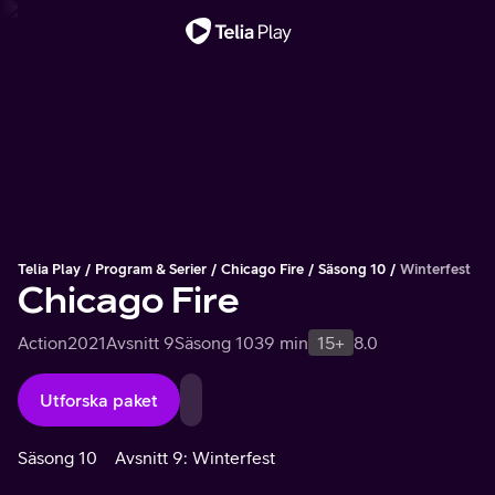
Viktigt meddelande
Telia Play
Program & Serier
Chicago Fire
Säsong 10
Winterfest
Chicago Fire
Action
2021
Avsnitt 9
Säsong 10
39 min
15+
8.0
Utforska paket
Säsong 10
Avsnitt 9: Winterfest