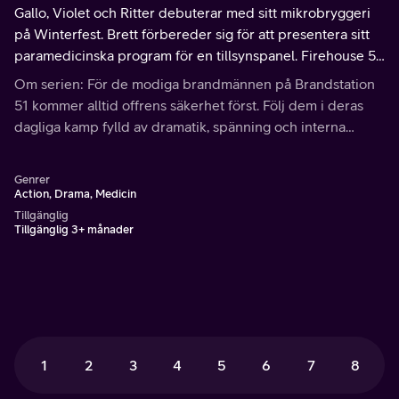
Gallo, Violet och Ritter debuterar med sitt mikrobryggeri
på Winterfest. Brett förbereder sig för att presentera sitt
paramedicinska program för en tillsynspanel. Firehouse 51
hamnar i julstämning.
Om serien: För de modiga brandmännen på Brandstation
51 kommer alltid offrens säkerhet först. Följ dem i deras
dagliga kamp fylld av dramatik, spänning och interna
stridigheter.
Genrer
Action, Drama, Medicin
Tillgänglig
Tillgänglig 3+ månader
1
2
3
4
5
6
7
8