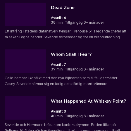
Dead Zone
Avsnitt 6
38 min
Tillgänglig 3+ månader
Ett intrång i stadens datanätverk tvingar Firehouse 51:s ledande chefer att
ta saken i egna händer. Severide förbereder sig för en brandutredning.
Whom Shall I Fear?
Avsnitt 7
39 min
Tillgänglig 3+ månader
Gallo hamnar i konflikt med den nya löjtnanten som tillfälligt ersätter
Casey. Severide närmar sig en farlig och dödlig mordbrännare.
What Happened At Whiskey Point?
Avsnitt 8
40 min
Tillgänglig 3+ månader
Severide och Herrmann bråkar om kontorsutrymme. Boden tittar på
Pelhams förflutna när han överväger att göra honom permanent. Brett