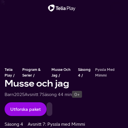
Viktigt meddelande
Telia
Program &
Musse Och
Säsong
Pyssla Med
Play
Serier
Jag
4
Mimmi
Musse och jag
Barn
2025
Avsnitt 7
Säsong 4
4 min
0+
Utforska paket
Säsong 4
Avsnitt 7: Pyssla med Mimmi