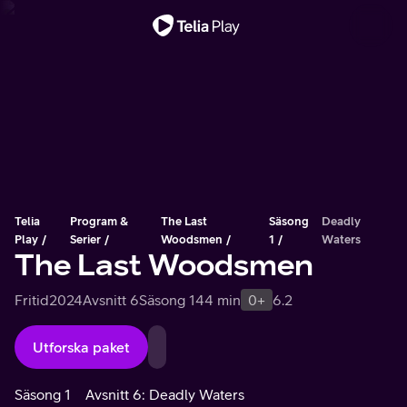
Viktigt meddelande
Telia
Program &
The Last
Säsong
Deadly
Play
Serier
Woodsmen
1
Waters
The Last Woodsmen
Fritid
2024
Avsnitt 6
Säsong 1
44 min
0+
6.2
Utforska paket
Säsong 1
Avsnitt 6: Deadly Waters