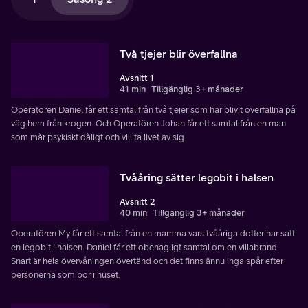
Två tjejer blir överfallna
Avsnitt 1
41 min
Tillgänglig 3+ månader
Operatören Daniel får ett samtal från två tjejer som har blivit överfallna på
väg hem från krogen. Och Operatören Johan får ett samtal från en man
som mår psykiskt dåligt och vill ta livet av sig.
Tvååring sätter legobit i halsen
Avsnitt 2
40 min
Tillgänglig 3+ månader
Operatören My får ett samtal från en mamma vars tvååriga dotter har satt
en legobit i halsen. Daniel får ett obehagligt samtal om en villabrand.
Snart är hela övervåningen övertänd och det finns ännu inga spår efter
personerna som bor i huset.