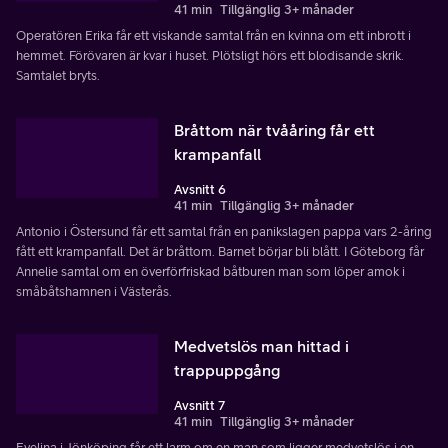
41 min
Tillgänglig 3+ månader
Operatören Erika får ett viskande samtal från en kvinna om ett inbrott i
hemmet. Förövaren är kvar i huset. Plötsligt hörs ett blodisande skrik.
Samtalet bryts.
Bråttom när tvååring får ett
krampanfall
Avsnitt 6
41 min
Tillgänglig 3+ månader
Antonio i Östersund får ett samtal från en panikslagen pappa vars 2-åring
fått ett krampanfall. Det är bråttom. Barnet börjar bli blått. I Göteborg får
Annelie samtal om en överförfriskad båtburen man som löper amok i
småbåtshamnen i Västerås.
Medvetslös man hittad i
trappuppgång
Avsnitt 7
41 min
Tillgänglig 3+ månader
Evelina i Jönköping får ett larm om en man som ligger medvetslös i en