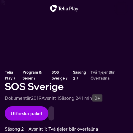
Viktigt meddelande
Telia
Program &
SOS
Säsong
Två Tjejer Blir
Play
Serier
Sverige
2
Överfallna
SOS Sverige
Dokumentär
2019
Avsnitt 1
Säsong 2
41 min
0+
Utforska paket
Säsong 2
Avsnitt 1: Två tjejer blir överfallna