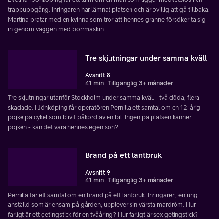
trappuppgång. Inringaren har lämnat platsen och är ovillig att gå tillbaka.
Martina pratar med en kvinna som tror att hennes granne försöker ta sig
in genom väggen med borrmaskin.
Tre skjutningar under samma kväll
Avsnitt 8
41 min
Tillgänglig 3+ månader
Tre skjutningar utanför Stockholm under samma kväll - två döda, flera
skadade. I Jönköping får operatören Pernilla ett samtal om en 12-årig
pojke på cykel som blivit påkörd av en bil. Ingen på platsen känner
pojken - kan det vara hennes egen son?
Brand på ett lantbruk
Avsnitt 9
41 min
Tillgänglig 3+ månader
Pernilla får ett samtal om en brand på ett lantbruk. Inringaren, en ung
anställd som är ensam på gården, upplever sin värsta mardröm. Hur
farligt är ett getingstick för en tvååring? Hur farligt är sex getingstick?