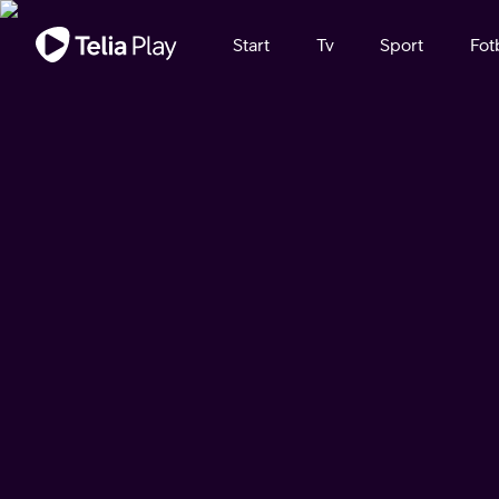
Viktigt meddelande
Start
Tv
Sport
Fot