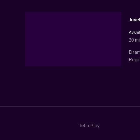
Juve
Avsni
20 mi
Dram
Regi:
Telia Play
Start