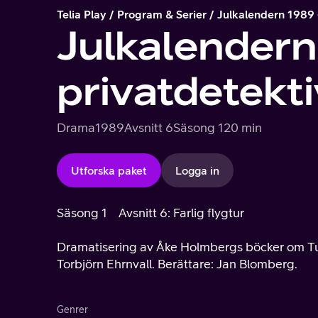
Telia Play
Program & Serier
Julkalendern 1989 
Julkalendern
privatdetekti
Drama
1989
Avsnitt 6
Säsong 1
20 min
Utforska paket
Logga in
Säsong 1
Avsnitt 6: Farlig flygtur
Dramatisering av Åke Holmbergs böcker om Tur
Torbjörn Ehrnvall. Berättare: Jan Blomberg.
Genrer