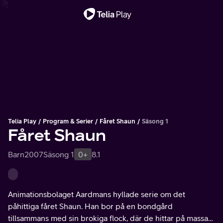
Viktigt meddelande
Telia Play
Program & Serier
Fåret Shaun
Säsong 1
Fåret Shaun
Barn
2007
Säsong 1
0+
8.1
Animationsbolaget Aardmans hyllade serie om det
påhittiga fåret Shaun. Han bor på en bondgård
tillsammans med sin brokiga flock, där de hittar på massa