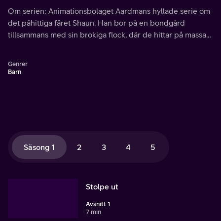
bus men också får arbeta hårt för att bonden inte ska
Om serien: Animationsbolaget Aardmans hyllade serie om
upptäcka hur smarta de är.
det påhittiga fåret Shaun. Han bor på en bondgård
tillsammans med sin brokiga flock, där de hittar på massa
bus men också får arbeta hårt för att bonden inte ska
upptäcka hur smarta de är.
Genrer
Barn
Säsong 1
2
3
4
5
Stolpe ut
Avsnitt 1
7 min