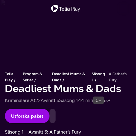
Viktigt meddelande
Telia
Program &
Deadliest Mums &
Säsong
A Father’s
Play
Serier
Dads
1
Fury
Deadliest Mums & Dads
Kriminalare
2022
Avsnitt 5
Säsong 1
44 min
0+
6.9
Utforska paket
Säsong 1
Avsnitt 5: A Father’s Fury