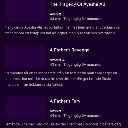
The Tragedy Of Ayesha Ali
Avsnitt 3
43 min
Tillgänglig 3+ månader
När 8-åriga Ayesha Alis kropp hittas i hennes hem avslöjar utredarna så
småningom ett komplext nät av lögner, manipulation och övergrepp.
A Father’s Revenge
Avsnitt 4
43 min
Tillgänglig 3+ månader
En mamma får ett telefonsamtal från sin före detta man som säger att
han precis har mördat deras tre små döttrar. Här ger hon sin första
intervju om sin fruktansvärda förlust.
A Father’s Fury
Avsnitt 5
44 min
Tillgänglig 3+ månader
Femårige Sir Ameir Stackhouse avlider i hemmet i Wisconsin på fars dag.