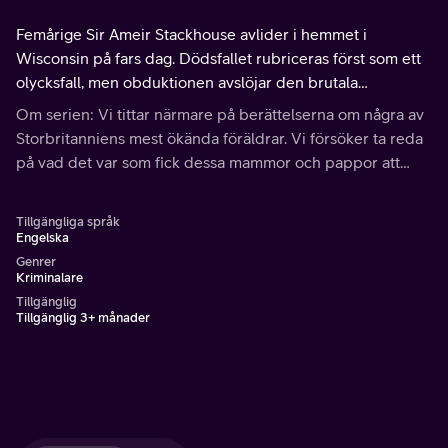
Femårige Sir Ameir Stackhouse avlider i hemmet i
Wisconsin på fars dag. Dödsfallet rubriceras först som ett
olycksfall, men obduktionen avslöjar den brutala
sanningen.
Om serien: Vi tittar närmare på berättelserna om några av
Storbritanniens mest ökända föräldrar. Vi försöker ta reda
på vad det var som fick dessa mammor och pappor att
döda, och huruvida offrens liv kunde ha räddats.
Tillgängliga språk
Engelska
Genrer
Kriminalare
Tillgänglig
Tillgänglig 3+ månader