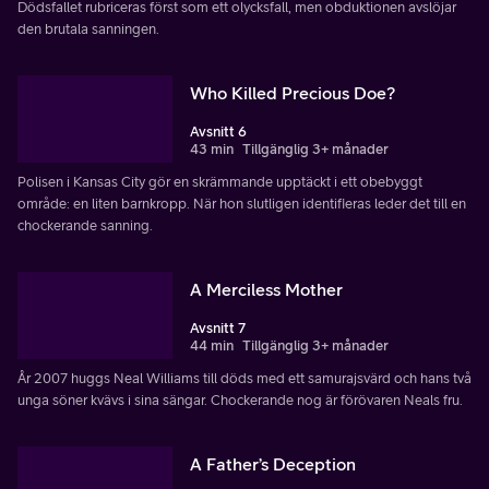
Dödsfallet rubriceras först som ett olycksfall, men obduktionen avslöjar
den brutala sanningen.
Who Killed Precious Doe?
Avsnitt 6
43 min
Tillgänglig 3+ månader
Polisen i Kansas City gör en skrämmande upptäckt i ett obebyggt
område: en liten barnkropp. När hon slutligen identifieras leder det till en
chockerande sanning.
A Merciless Mother
Avsnitt 7
44 min
Tillgänglig 3+ månader
År 2007 huggs Neal Williams till döds med ett samurajsvärd och hans två
unga söner kvävs i sina sängar. Chockerande nog är förövaren Neals fru.
A Father’s Deception