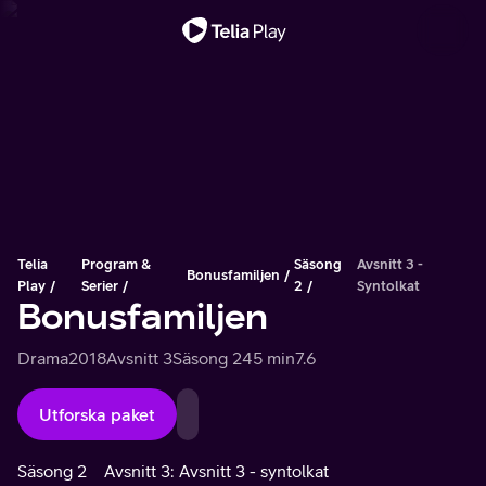
Viktigt meddelande
Telia
Program &
Säsong
Avsnitt 3 -
Bonusfamiljen
Play
Serier
2
Syntolkat
Bonusfamiljen
Drama
2018
Avsnitt 3
Säsong 2
45 min
7.6
Utforska paket
Säsong 2
Avsnitt 3: Avsnitt 3 - syntolkat