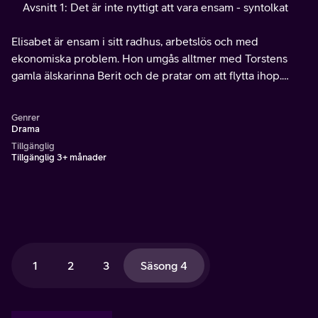
Avsnitt 1: Det är inte nyttigt att vara ensam - syntolkat
Elisabet är ensam i sitt radhus, arbetslös och med
ekonomiska problem. Hon umgås alltmer med Torstens
gamla älskarinna Berit och de pratar om att flytta ihop.
Katarina, en ung tv-producent mitt i karriären, flyttar in i ett
av radhusen.
Genrer
Drama
Tillgänglig
Tillgänglig 3+ månader
1
2
3
Säsong 4