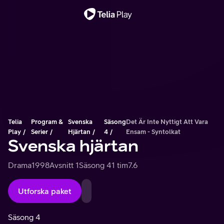
Viktigt meddelande
Telia
Program &
Svenska
Säsong
Det Är Inte Nyttigt Att Vara
Play
Serier
Hjärtan
4
Ensam - Syntolkat
Svenska hjärtan
Drama
1998
Avsnitt 1
Säsong 4
1 tim
7.6
Utforska paket
Säsong 4