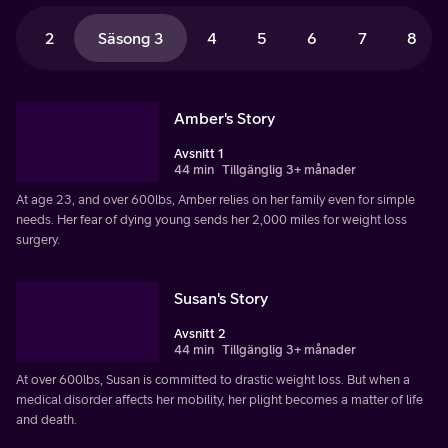
2
Säsong 3
4
5
6
7
8
Amber's Story
Avsnitt 1
44 min
Tillgänglig 3+ månader
At age 23, and over 600lbs, Amber relies on her family even for simple
needs. Her fear of dying young sends her 2,000 miles for weight loss
surgery.
Susan's Story
Avsnitt 2
44 min
Tillgänglig 3+ månader
At over 600lbs, Susan is committed to drastic weight loss. But when a
medical disorder affects her mobility, her plight becomes a matter of life
and death.