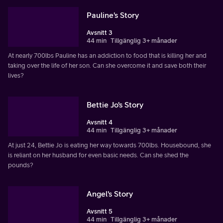
Pauline's Story
Avsnitt 3
44 min
Tillgänglig 3+ månader
At nearly 700lbs Pauline has an addiction to food that is killing her and
taking over the life of her son. Can she overcome it and save both their
lives?
Bettie Jo's Story
Avsnitt 4
44 min
Tillgänglig 3+ månader
At just 24, Bettie Jo is eating her way towards 700lbs. Housebound, she
is reliant on her husband for even basic needs. Can she shed the
pounds?
Angel's Story
Avsnitt 5
44 min
Tillgänglig 3+ månader