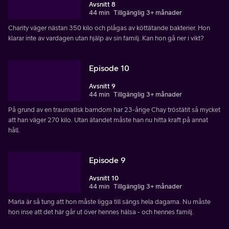
Avsnitt 8
44 min
Tillgänglig 3+ månader
Charity väger nästan 350 kilo och plågas av köttätande bakterier. Hon
klarar inte av vardagen utan hjälp av sin familj. Kan hon gå ner i vikt?
Episode 10
Avsnitt 9
44 min
Tillgänglig 3+ månader
På grund av en traumatisk barndom har 23-årige Chay tröstätit så mycket
att han väger 270 kilo. Utan ätandet måste han nu hitta kraft på annat
håll.
Episode 9
Avsnitt 10
44 min
Tillgänglig 3+ månader
Marla är så tung att hon måste ligga till sängs hela dagarna. Nu måste
hon inse att det här går ut över hennes hälsa - och hennes familj.