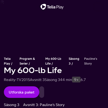
Viktigt meddelande
Telia
Program &
My 600-Lb
Säsong
Pauline's
Play
Serier
Life
3
Story
My 600-lb Life
Reality-TV
2015
Avsnitt 3
Säsong 3
44 min
9+
6.7
Utforska paket
Säsong 3
Avsnitt 3: Pauline's Story