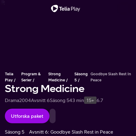
Viktigt meddelande
Telia
Program &
Strong
Säsong
Goodbye Slash Rest In
Play
Serier
Medicine
5
Peace
Strong Medicine
Drama
2004
Avsnitt 6
Säsong 5
43 min
15+
6.7
Utforska paket
Säsong 5
Avsnitt 6: Goodbye Slash Rest in Peace