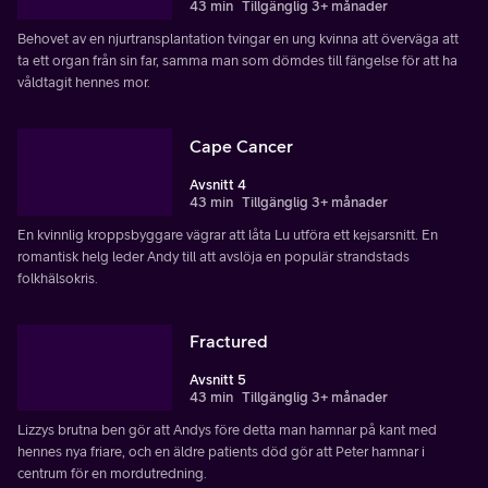
43 min
Tillgänglig 3+ månader
Behovet av en njurtransplantation tvingar en ung kvinna att överväga att
ta ett organ från sin far, samma man som dömdes till fängelse för att ha
våldtagit hennes mor.
Cape Cancer
Avsnitt 4
43 min
Tillgänglig 3+ månader
En kvinnlig kroppsbyggare vägrar att låta Lu utföra ett kejsarsnitt. En
romantisk helg leder Andy till att avslöja en populär strandstads
folkhälsokris.
Fractured
Avsnitt 5
43 min
Tillgänglig 3+ månader
Lizzys brutna ben gör att Andys före detta man hamnar på kant med
hennes nya friare, och en äldre patients död gör att Peter hamnar i
centrum för en mordutredning.