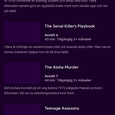
År 1996 försvinner en kvinnlig student och antas vara död. Flera
årtionden senare görs en upptäckt under mark som vänder upp och ner
på fallet.
The Serial Killer's Playbook
Avsnitt 6
43 min
Tillgänglig 3+ månader
I flera år förföljer en seriemördare intet ont anande äldre offer. Men när en
kvinna överlever hjälper hon till att lösa fallet.
The Aloha Murder
Avsnitt 7
44 min
Tillgänglig 3+ månader
Det brutala mordet på en ung kvinna 1972 plågade Hawaii-polisen i
årtionden, tills en ny utredningsmetod kom fram.
Teenage Assassins