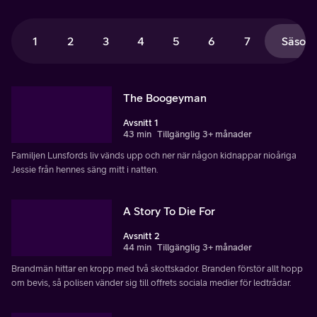
1
2
3
4
5
6
7
Säsong
The Boogeyman
Avsnitt 1
43 min
Tillgänglig 3+ månader
Familjen Lunsfords liv vänds upp och ner när någon kidnappar nioåriga
Jessie från hennes säng mitt i natten.
A Story To Die For
Avsnitt 2
44 min
Tillgänglig 3+ månader
Brandmän hittar en kropp med två skottskador. Branden förstör allt hopp
om bevis, så polisen vänder sig till offrets sociala medier för ledtrådar.