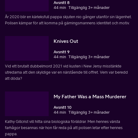
Avsnitt 8
44 min
Tillgänglig 3+ månader
År 2020 blir en kärleksfull pappa skjuten nio gånger utanför sin lägenhet.
Polisen kämpar för att komma på gärningsmannens identitet och motiv.
Knives Out
Avsnitt 9
44 min
Tillgänglig 3+ månader
Vid ett brutalt dubbelmord 2021 vid kusten i New Jersy misstänkte
utredarna att den skyldige var en närstående till offret. Vem var beredd
att döda?
My Father Was a Mass Murderer
Avsnitt 10
44 min
Tillgänglig 3+ månader
Kathy Gillcrist vill hitta sina biologiska föräldrar. Men hennes värsta
farhågor besannas när hon får reda på att polisen letar efter hennes
pappa.