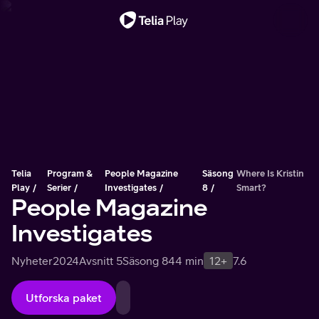
Viktigt meddelande
Telia
Program &
People Magazine
Säsong
Where Is Kristin
Play
Serier
Investigates
8
Smart?
People Magazine
Investigates
Nyheter
2024
Avsnitt 5
Säsong 8
44 min
12+
7.6
Utforska paket