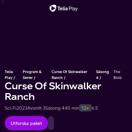
Viktigt meddelande
Telia
Program &
Curse Of Skinwalker
Säsong
The
Play
Serier
Ranch
4
Blob
Curse Of Skinwalker
Ranch
Sci-Fi
2023
Avsnitt 3
Säsong 4
40 min
12+
6.5
Utforska paket