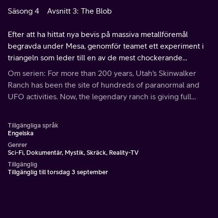
Säsong 4
Avsnitt 3: The Blob
Efter att ha hittat nya bevis på massiva metallföremål
begravda under Mesa, genomför teamet ett experiment i
triangeln som leder till en av de mest chockerande
avslöjanden som någonsin setts på Skinwalker Ranch.
Om serien: For more than 200 years, Utah's Skinwalker
Ranch has been the site of hundreds of paranormal and
UFO activities. Now, the legendary ranch is giving full
access as a team prepares to do what's never been done
before.
Tillgängliga språk
Engelska
Genrer
Sci-Fi, Dokumentär, Mystik, Skräck, Reality-TV
Tillgänglig
Tillgänglig till torsdag 3 september