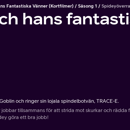
s Fantastiska Vänner (kortfilmer)
Säsong 1
Spideyöverr
ch hans fantast
 Goblin och ringer sin lojala spindelbotvän, TRACE-E.
jobbar tillsammans för att strida mot skurkar och rädda fo
idey göra ett bra jobb!