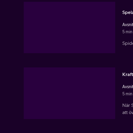
Spel
Avsnit
5 min
Spide
Kraf
Avsni
5 min
När 
att ö