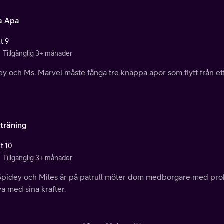
a Apa
t 9
Tillgänglig 3+ månader
y och Ms. Marvel måste fånga tre knäppa apor som flytt från et
tträning
tt 10
Tillgänglig 3+ månader
Spidey och Miles är på patrull möter dom medborgare med pr
va med sina krafter.