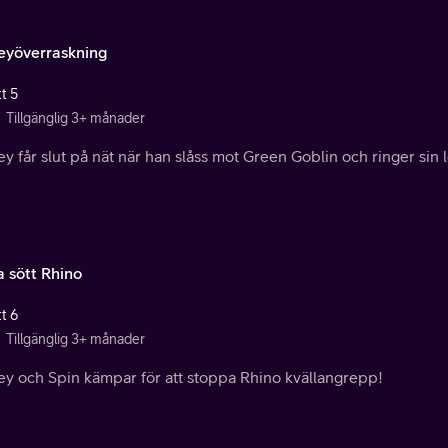
eyöverraskning
t 5
Tillgänglig 3+ månader
y får slut på nät när han slåss mot Green Goblin och ringer sin
a sött Rhino
t 6
Tillgänglig 3+ månader
ey och Spin kämpar för att stoppa Rhino kvällangrepp!