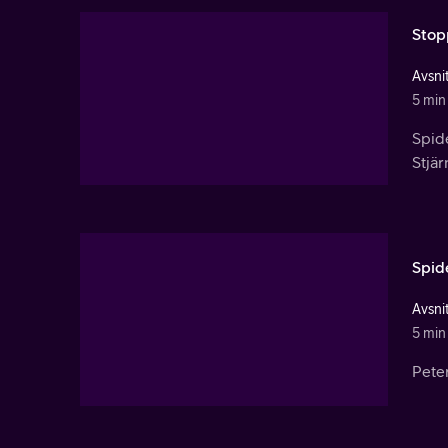
Stop
Avsnit
5 min
Spide
Stjär
Spid
Avsnit
5 min
Pete