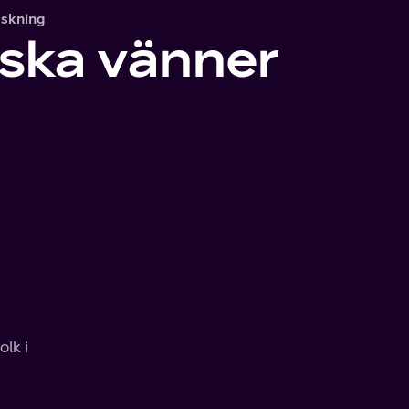
askning
iska vänner
lk i