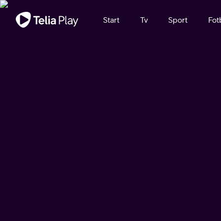
Viktigt meddelande
Start
Tv
Sport
Fot