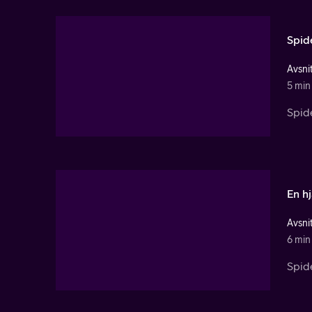
Spid
Avsnit
5 min
Spide
En h
Avsnit
6 min
Spide