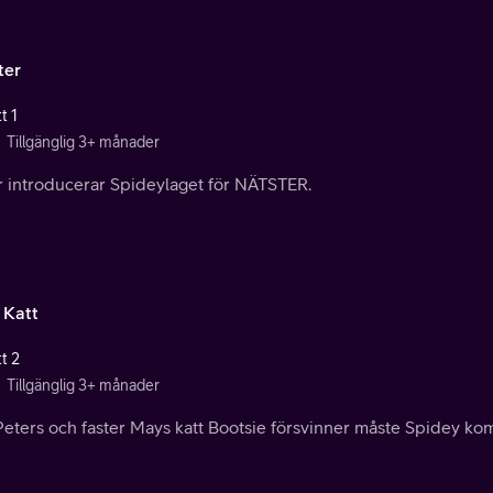
ter
t 1
Tillgänglig 3+ månader
r introducerar Spideylaget för NÄTSTER.
 Katt
t 2
Tillgänglig 3+ månader
eters och faster Mays katt Bootsie försvinner måste Spidey kom