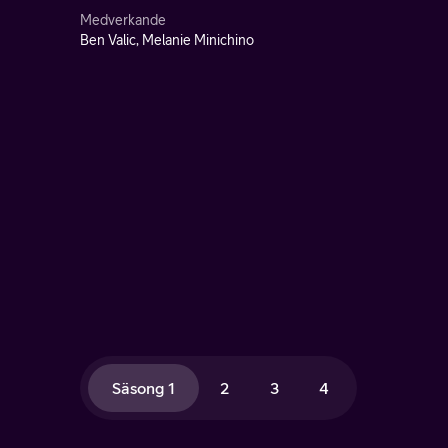
Medverkande
Ben Valic, Melanie Minichino
Säsong 1
2
3
4