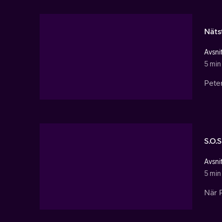
Näts
Avsnit
5 min
Pete
S.O.S
Avsnit
5 min
När P