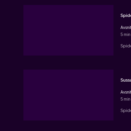
Spid
Avsnit
5 min
Spide
Suss
Avsnit
5 min
Spid