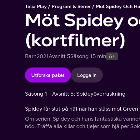
Telia Play
Program & Serier
Möt Spidey Och Han
Möt Spidey o
(kortfilmer)
Barn
2021
Avsnitt 5
Säsong 1
5 min
6+
Utforska paket
Logga in
Säsong 1
Avsnitt 5: Spideyöverraskning
Spidey får slut på nät när han slåss mot Green
Om serien: Spidey och hans fantastiska vänner 
nöd. Träffa alla killar och tjejer som hjälper Sp