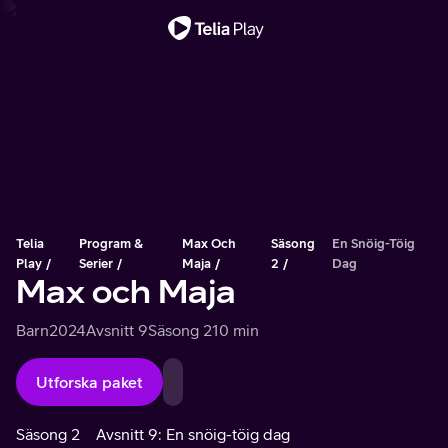
Viktigt meddelande
Telia
Program &
Max Och
Säsong
En Snöig-Töig
Play
Serier
Maja
2
Dag
Max och Maja
Barn
2024
Avsnitt 9
Säsong 2
10 min
Utforska paket
Säsong 2
Avsnitt 9: En snöig-töig dag