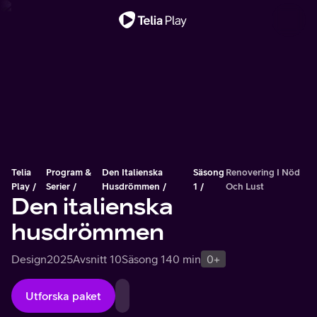
Viktigt meddelande
Telia
Program &
Den Italienska
Säsong
Renovering I Nöd
Play
Serier
Husdrömmen
1
Och Lust
Den italienska
husdrömmen
Design
2025
Avsnitt 10
Säsong 1
40 min
0+
Utforska paket