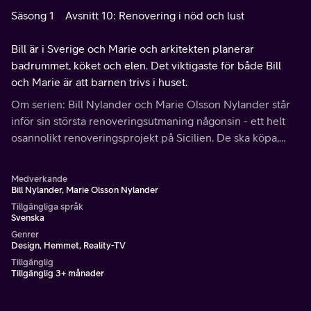
Säsong 1
Avsnitt 10: Renovering i nöd och lust
Bill är i Sverige och Marie och arkitekten planerar
badrummet, köket och elen. Det viktigaste för både Bill
och Marie är att barnen trivs i huset.
Om serien: Bill Nylander och Marie Olsson Nylander står
inför sin största renoveringsutmaning någonsin - ett helt
osannolikt renoveringsprojekt på Sicilien. De ska köpa,
renovera och omvandla ett 1-eurohus till sitt drömboende.
Medverkande
Bill Nylander, Marie Olsson Nylander
Tillgängliga språk
Svenska
Genrer
Design, Hemmet, Reality-TV
Tillgänglig
Tillgänglig 3+ månader