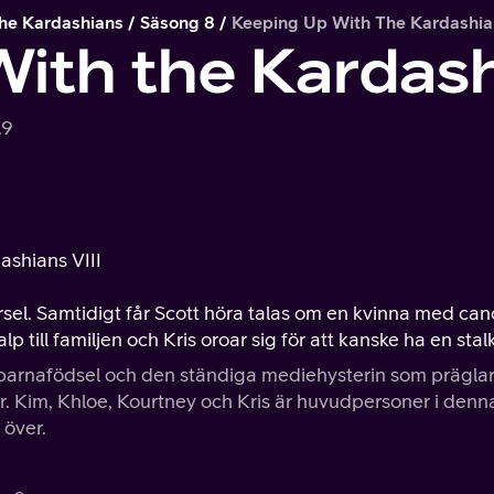
he Kardashians
Säsong 8
Keeping Up With The Kardashian
ith the Kardas
.9
ashians VIII
örsel. Samtidigt får Scott höra talas om en kvinna med can
 till familjen och Kris oroar sig för att kanske ha en stalk
 barnafödsel och den ständiga mediehysterin som prägla
er. Kim, Khloe, Kourtney och Kris är huvudpersoner i denn
 över.