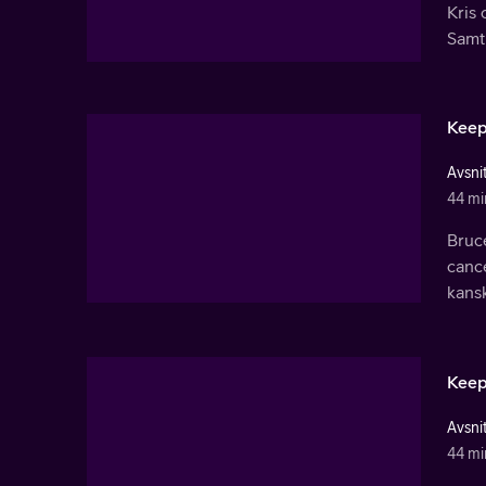
Kris 
Samt
Keep
Avsnit
44 mi
Bruce
cance
kansk
Keep
Avsnit
44 mi