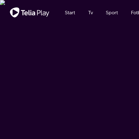
Viktigt meddelande
Start
Tv
Sport
Fot