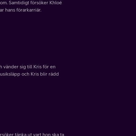
nom. Samtidigt försöker Khloé
r hans förarkarriär.
änder sig till Kris för en
musiksläpp och Kris blir rädd
örsöker tänka ut vart hon ska ta