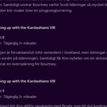
. Samtidigt undrar Kourtney varför Scott tillbringar så mycket 
on blir rivaler över en pingpongturnering.
ing up with the Kardashians VIII
t 8
n
Tillgänglig 3+ månader
jen är förväntansfull inför semestern i Grekland, men slitningar
 sordin på stämningen. Samtidigt får Kim nyheter om sin skilsm
rar en överraskning för Kourtney.
ing up with the Kardashians VIII
t 9
n
Tillgänglig 3+ månader
kland blir Kris alltför vänskaplig med Brody, som till slut konfr