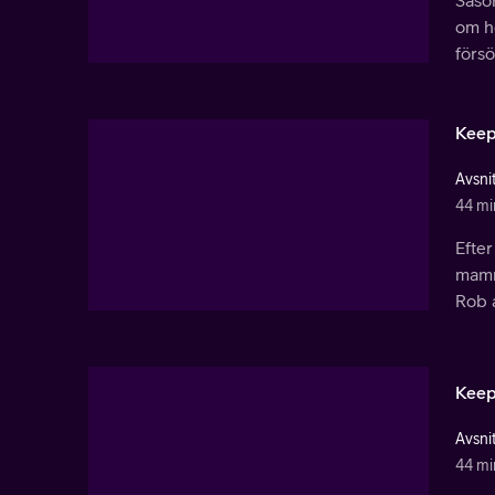
Säson
om ho
försö
Keep
Avsnit
44 mi
Efter
mamm
Rob a
Keep
Avsnit
44 mi