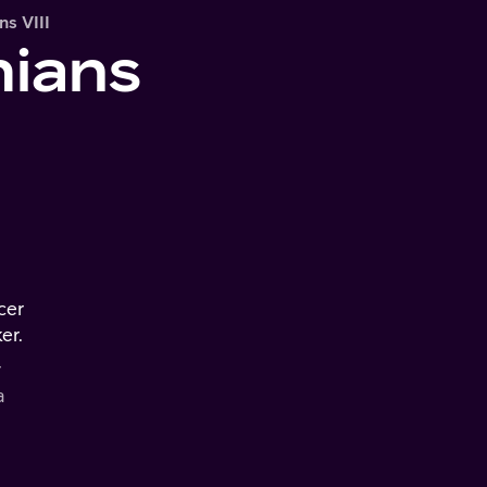
s VIII
hians
cer
er.
r
a