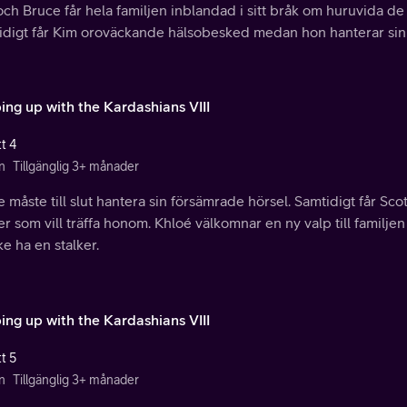
och Bruce får hela familjen inblandad i sitt bråk om huruvida de 
idigt får Kim oroväckande hälsobesked medan hon hanterar sin 
ing up with the Kardashians VIII
t 4
n
Tillgänglig 3+ månader
 måste till slut hantera sin försämrade hörsel. Samtidigt får Sc
r som vill träffa honom. Khloé välkomnar en ny valp till familjen 
e ha en stalker.
ing up with the Kardashians VIII
t 5
n
Tillgänglig 3+ månader