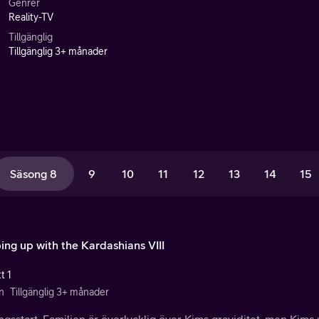
Genrer
Reality-TV
Tillgänglig
Tillgänglig 3+ månader
Säsong 8
9
10
11
12
13
14
15
ing up with the Kardashians VIII
t 1
n
Tillgänglig 3+ månader