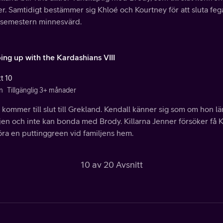
er. Samtidigt bestämmer sig Khloé och Kourtney för att sluta feg
 semestern minnesvärd.
ing up with the Kardashians VIII
tt 10
n
Tillgänglig 3+ månader
 kommer till slut till Grekland. Kendall känner sig som om hon l
ljen och inte kan bonda med Brody. Killarna Jenner försöker få 
öra en puttinggreen vid familjens hem.
10 av 20 Avsnitt