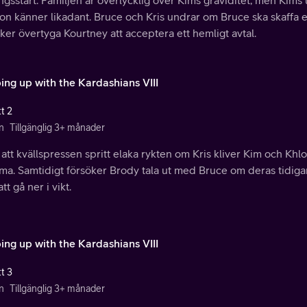
gsstart. Familjen är överlycklig över Kims graviditet, men Kim
n känner likadant. Bruce och Kris undrar om Bruce ska skaffa et
ker övertyga Kourtney att acceptera ett hemligt avtal.
ing up with the Kardashians VIII
t 2
n
Tillgänglig 3+ månader
 att kvällspressen spritt elaka rykten om Kris kliver Kim och Khloé
a. Samtidigt försöker Brody tala ut med Bruce om deras tidigar
tt gå ner i vikt.
ing up with the Kardashians VIII
t 3
n
Tillgänglig 3+ månader