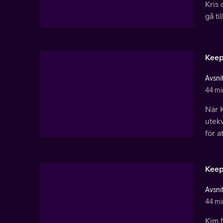
Kris
gå ti
Keep
Avsnit
44 mi
När K
utekv
för a
Keep
Avsnit
44 mi
Kim f