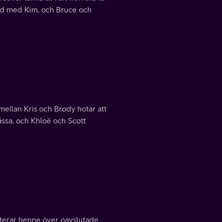
tid med Kim, och Bruce och
 mellan Kris och Brody hotar att
ässa, och Khloé och Scott
onterar henne över oavslutade