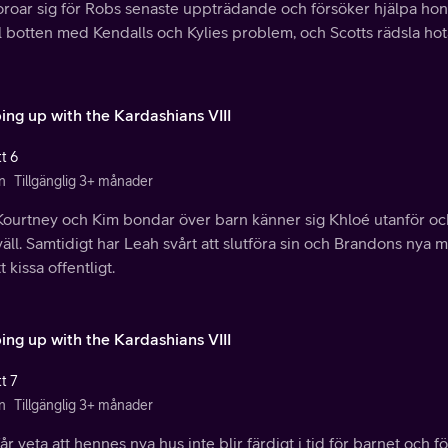
 oroar sig för Robs senaste uppträdande och försöker hjälpa ho
ll botten med Kendalls och Kylies problem, och Scotts rädsla hota
ing up with the Kardashians VIII
t 6
n
Tillgänglig 3+ månader
ourtney och Kim bondar över barn känner sig Khloé utanför och v
äll. Samtidigt har Leah svårt att slutföra sin och Brandons nya 
tt kissa offentligt.
ing up with the Kardashians VIII
t 7
n
Tillgänglig 3+ månader
år veta att hennes nya hus inte blir färdigt i tid för barnet och f