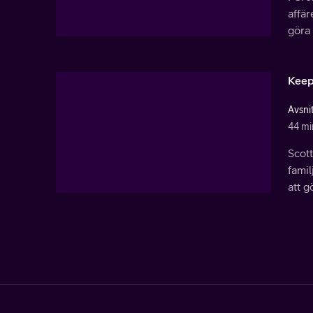
affär
göra
Keep
Avsni
44 mi
Scott
fami
att g