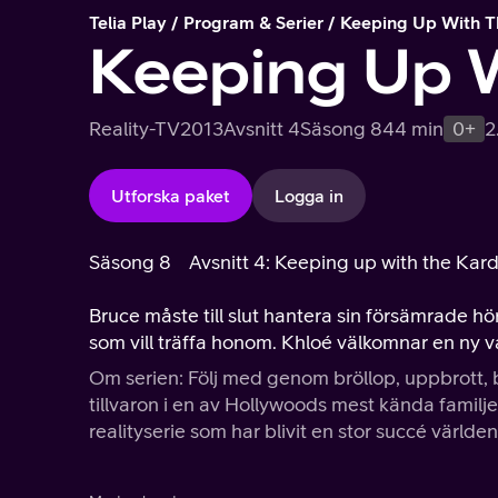
Telia Play
Program & Serier
Keeping Up With T
Keeping Up W
Reality-TV
2013
Avsnitt 4
Säsong 8
44 min
0+
2
Utforska paket
Logga in
Säsong 8
Avsnitt 4: Keeping up with the Kard
Bruce måste till slut hantera sin försämrade h
som vill träffa honom. Khloé välkomnar en ny valp
Om serien: Följ med genom bröllop, uppbrott,
tillvaron i en av Hollywoods mest kända familj
realityserie som har blivit en stor succé världen