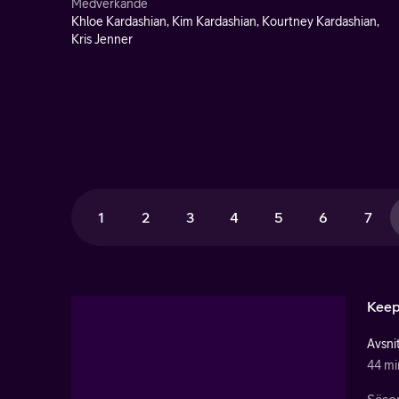
Medverkande
Khloe Kardashian, Kim Kardashian, Kourtney Kardashian,
Kris Jenner
1
2
3
4
5
6
7
Keep
Avsnit
44 mi