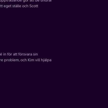
s uppträdande gör att de undrar
t eget ställe och Scott
 in för att försvara sin
e problem, och Kim vill hjälpa