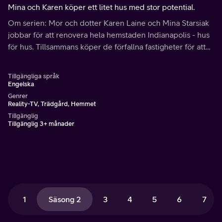
Mina och Karen köper ett litet hus med stor potential.
Om serien: Mor och dotter Karen Laine och Mina Starsiak
jobbar för att renovera hela hemstaden Indianapolis - hus
för hus. Tillsammans köper de förfallna fastigheter för att
förvandla dem till fantastiska hem och som de säljer med
vinst.
Tillgängliga språk
Engelska
Genrer
Reality-TV, Trädgård, Hemmet
Tillgänglig
Tillgänglig 3+ månader
1
Säsong 2
3
4
5
6
7