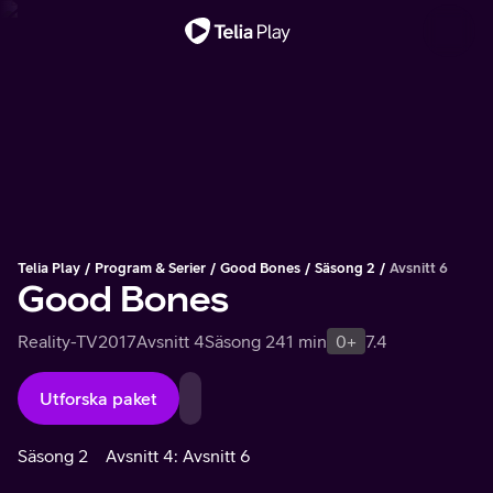
Viktigt meddelande
Telia Play
Program & Serier
Good Bones
Säsong 2
Avsnitt 6
Good Bones
Reality-TV
2017
Avsnitt 4
Säsong 2
41 min
0+
7.4
Utforska paket
Säsong 2
Avsnitt 4: Avsnitt 6