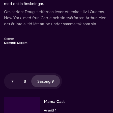
med enkla önskningar.
Om serien: Doug Heffernan lever ett enkelt liv i Queens,
New York, med frun Carrie och sin svärfarsan Arthur. Men
det är inte alltid lätt att bo under samma tak som sin
svärfar, vilket Doug ständigt får erfara.
Genrer
Komedi, Sitcom
7
8
Säsong 9
Mama Cast
Avsnitt 1