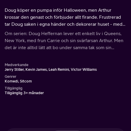
Doug köper en pumpa inför Halloween, men Arthur
krossar den genast och förbjuder allt firande. Frustrerad
tar Doug saken i egna händer och dekorerar huset - med
fatala konsekvenser.
Om serien: Doug Heffernan lever ett enkelt liv i Queens,
New York, med frun Carrie och sin svärfarsan Arthur. Men
det är inte alltid lätt att bo under samma tak som sin
svärfar, vilket Doug ständigt får erfara.
Medverkande
Jerry Stiller, Kevin James, Leah Remini, Victor Williams
Genrer
Komedi, Sitcom
Tillgänglig
Tillgänglig 3+ månader