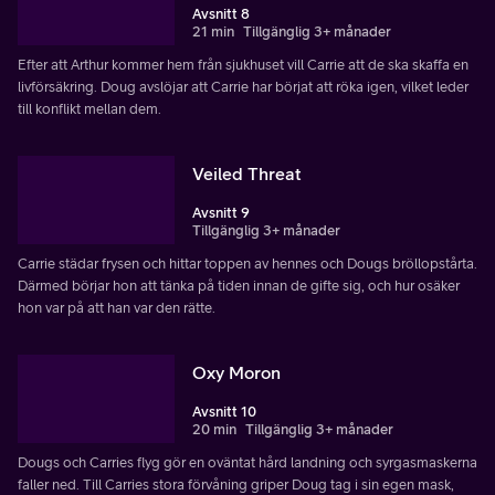
Avsnitt 8
21 min
Tillgänglig 3+ månader
Efter att Arthur kommer hem från sjukhuset vill Carrie att de ska skaffa en
livförsäkring. Doug avslöjar att Carrie har börjat att röka igen, vilket leder
till konflikt mellan dem.
Veiled Threat
Avsnitt 9
Tillgänglig 3+ månader
Carrie städar frysen och hittar toppen av hennes och Dougs bröllopstårta.
Därmed börjar hon att tänka på tiden innan de gifte sig, och hur osäker
hon var på att han var den rätte.
Oxy Moron
Avsnitt 10
20 min
Tillgänglig 3+ månader
Dougs och Carries flyg gör en oväntat hård landning och syrgasmaskerna
faller ned. Till Carries stora förvåning griper Doug tag i sin egen mask,