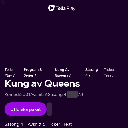
Viktigt meddelande
Telia
Program &
Kung Av
Säsong
Ticker
Play
Serier
Queens
4
Treat
Kung av Queens
Komedi
2001
Avsnitt 6
Säsong 4
11+
7.4
Utforska paket
Säsong 4
Avsnitt 6: Ticker Treat