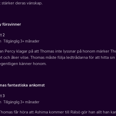
t stärker deras vänskap.
y försvinner
t 2
n
Tillgänglig 3+ månader
n Percy klagar på att Thomas inte lyssnar på honom märker Thom
t och åker vilse. Thomas måste följa ledtrådarna för att hitta si
egentligen känner honom.
mas fantastiska ankomst
t 3
n
Tillgänglig 3+ månader
homas får höra att Ashima kommer till Rälsö gör han allt han kan 