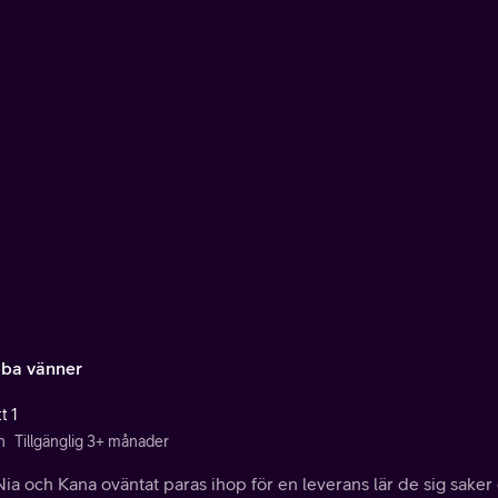
ba vänner
t 1
n
Tillgänglig 3+ månader
ia och Kana oväntat paras ihop för en leverans lär de sig saker 