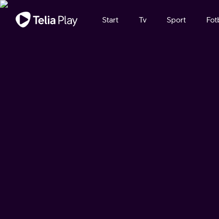
Viktigt meddelande
Start
Tv
Sport
Fot