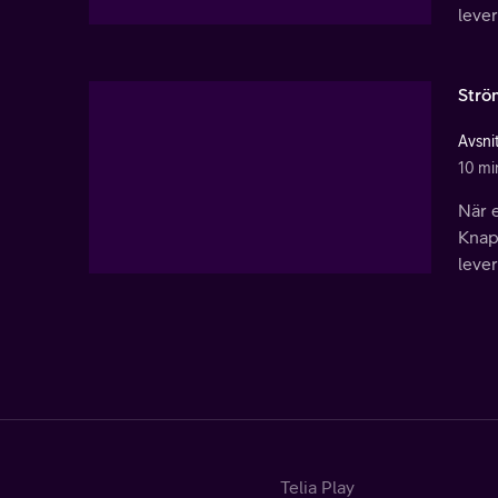
leve
Strö
Avsni
10 mi
När e
Knapf
lever
Telia Play