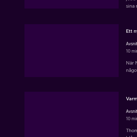
sina 
Ett n
Avsnit
10 mi
När N
något
Varm
Avsnit
10 mi
Thom