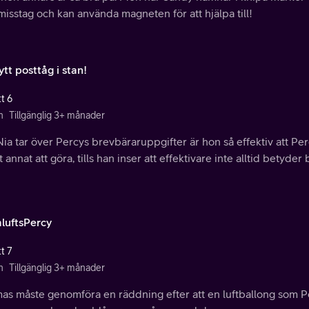
misstag och kan använda magneten för att hjälpa till!
ytt posttåg i stan!
t 6
n
Tillgänglig 3+ månader
ia tar över Percys brevbäraruppgifter är hon så effektiv att Perc
 annat att göra, tills han inser att effektivare inte alltid betyder 
luftsPercy
t 7
n
Tillgänglig 3+ månader
as måste genomföra en räddning efter att en luftballong som Per