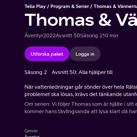
Telia Play
Program & Serier
Thomas & Vännerna
Thomas & Vän
Äventyr
2022
Avsnitt 50
Säsong 2
10 min
Utforska paket
Logga in
Säsong 2
Avsnitt 50: Alla hjälper till
När vattenledningar går sönder över hela Rälsö 
problemet ska lösas, krävs det tänkande utanfö
Om serien: Vi följer Thomas som är hjälte i sitt
kommer hans tävlingsanda att lysa klart då han
Genrer