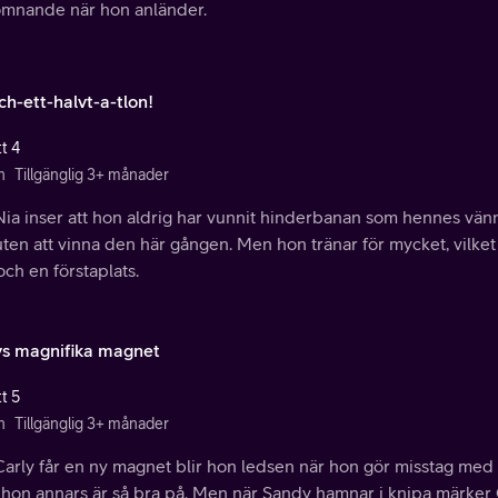
omnande när hon anländer.
ch-ett-halvt-a-tlon!
t 4
n
Tillgänglig 3+ månader
ia inser att hon aldrig har vunnit hinderbanan som hennes vänner
ten att vinna den här gången. Men hon tränar för mycket, vilket
och en förstaplats.
ys magnifika magnet
t 5
n
Tillgänglig 3+ månader
Carly får en ny magnet blir hon ledsen när hon gör misstag med
hon annars är så bra på. Men när Sandy hamnar i knipa märker Ca