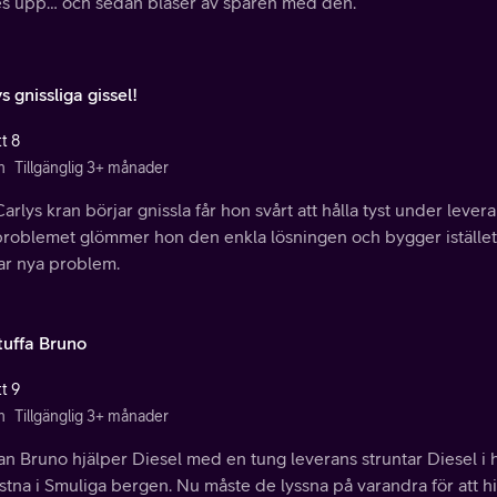
es upp… och sedan blåser av spåren med den.
s gnissliga gissel!
t 8
n
Tillgänglig 3+ månader
arlys kran börjar gnissla får hon svårt att hålla tyst under leve
 problemet glömmer hon den enkla lösningen och bygger istället
ar nya problem.
tuffa Bruno
t 9
n
Tillgänglig 3+ månader
 Bruno hjälper Diesel med en tung leverans struntar Diesel i h
astna i Smuliga bergen. Nu måste de lyssna på varandra för att hi