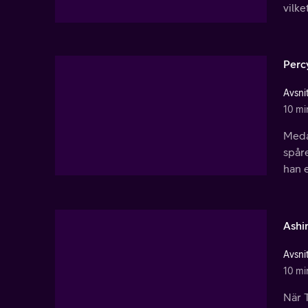
vilke
Perc
Avsnit
10 mi
Meda
spåre
han 
Ashi
Avsnit
10 mi
När T