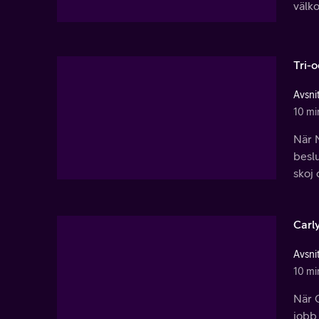
välk
Tri-o
Avsnit
10 mi
När N
beslu
skoj 
Carl
Avsnit
10 mi
När 
jobb 