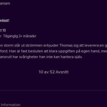
ransen
mlöst!
tt 10
n
Tillgänglig 3+ månader
n storm slår ut strömmen erbjuder Thomas sig att leverera en ge
ord. Han är fast besluten att klara uppgiften på egen hand, men 
ansrutt har svårigheter han inte kan hantera själv.
10 av 52 Avsnitt
Information