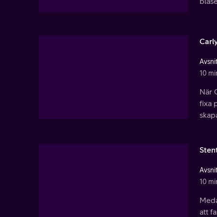
blås
Carly
Avsnit
10 mi
När C
fixa
skap
Sten
Avsnit
10 mi
Medan
att f