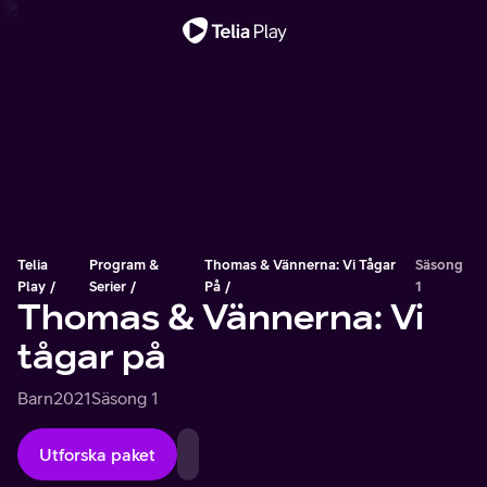
Viktigt meddelande
Telia
Program &
Thomas & Vännerna: Vi Tågar
Säsong
Play
Serier
På
1
Thomas & Vännerna: Vi
tågar på
Barn
2021
Säsong 1
Utforska paket