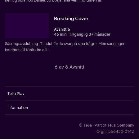
hemlig sida hos Daniel. Jo börjar ana vem mördaren är.
Breaking Cover
Avsnitt 6
46 min
Tillgänglig 3+ månader
Säsongsavslutning. Till slut får Jo svar på sina frågor. Men sanningen
kommer att förändra allt.
6 av 6 Avsnitt
Telia Play
Information
© Telia · Part of Telia Company
Orgnr. 556430-0142