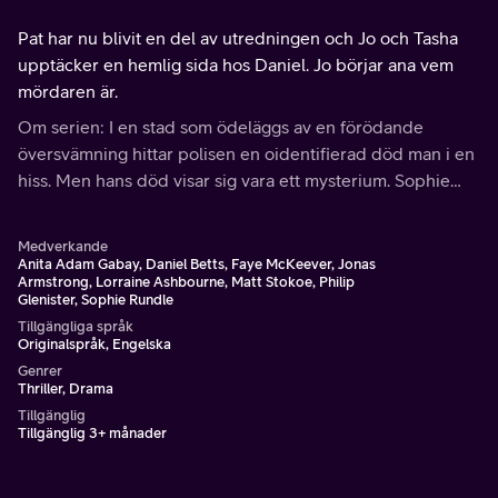
Pat har nu blivit en del av utredningen och Jo och Tasha
upptäcker en hemlig sida hos Daniel. Jo börjar ana vem
mördaren är.
Om serien: I en stad som ödeläggs av en förödande
översvämning hittar polisen en oidentifierad död man i en
hiss. Men hans död visar sig vara ett mysterium. Sophie
Rundle (Peaky Blinders) har huvudrollen i denna
spännande brittiska dramathrillerserie.
Medverkande
Anita Adam Gabay, Daniel Betts, Faye McKeever, Jonas
Armstrong, Lorraine Ashbourne, Matt Stokoe, Philip
Glenister, Sophie Rundle
Tillgängliga språk
Originalspråk, Engelska
Genrer
Thriller, Drama
Tillgänglig
Tillgänglig 3+ månader