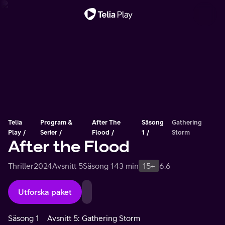
Viktigt meddelande
Telia
Program &
After The
Säsong
Gathering
Play
Serier
Flood
1
Storm
After the Flood
Thriller
2024
Avsnitt 5
Säsong 1
43 min
15+
6.6
Utforska paket
Säsong 1
Avsnitt 5: Gathering Storm