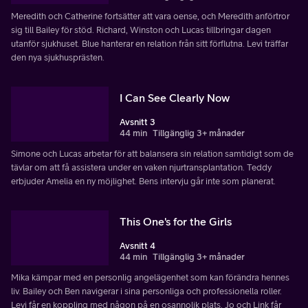
Meredith och Catherine fortsätter att vara oense, och Meredith anförtror
sig till Bailey för stöd. Richard, Winston och Lucas tillbringar dagen
utanför sjukhuset. Blue hanterar en relation från sitt förflutna. Levi träffar
den nya sjukhusprästen.
I Can See Clearly Now
Avsnitt 3
44 min
Tillgänglig 3+ månader
Simone och Lucas arbetar för att balansera sin relation samtidigt som de
tävlar om att få assistera under en vaken njurtransplantation. Teddy
erbjuder Amelia en ny möjlighet. Bens intervju går inte som planerat.
This One's for the Girls
Avsnitt 4
44 min
Tillgänglig 3+ månader
Mika kämpar med en personlig angelägenhet som kan förändra hennes
liv. Bailey och Ben navigerar i sina personliga och professionella roller.
Levi får en koppling med någon på en osannolik plats. Jo och Link får