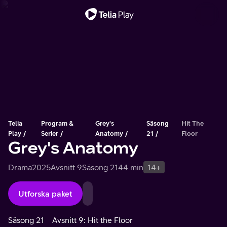
Viktigt meddelande
Telia
Program &
Grey's
Säsong
Hit The
Play
Serier
Anatomy
21
Floor
Grey's Anatomy
Drama
2025
Avsnitt 9
Säsong 21
44 min
14+
Utforska paket
Säsong 21
Avsnitt 9: Hit the Floor