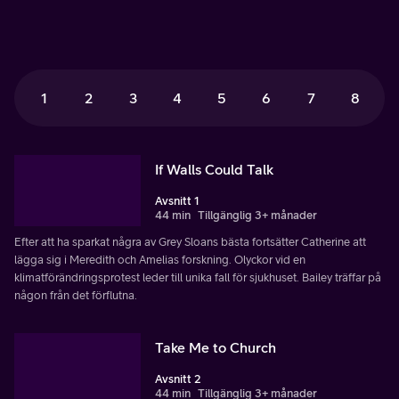
1
2
3
4
5
6
7
8
If Walls Could Talk
Avsnitt 1
44 min
Tillgänglig 3+ månader
Efter att ha sparkat några av Grey Sloans bästa fortsätter Catherine att
lägga sig i Meredith och Amelias forskning. Olyckor vid en
klimatförändringsprotest leder till unika fall för sjukhuset. Bailey träffar på
någon från det förflutna.
Take Me to Church
Avsnitt 2
44 min
Tillgänglig 3+ månader