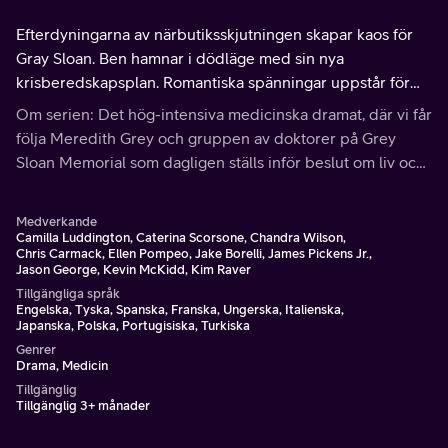
Efterdyningarna av närbutiksskjutningen skapar kaos för
Gray Sloan. Ben hamnar i dödläge med sin nya
krisberedskapsplan. Romantiska spänningar uppstår för
Owen. Amelia och Winston är oense om operationsplanen
Om serien: Det hög-intensiva medicinska dramat, där vi får
för en ung patient.
följa Meredith Grey och gruppen av doktorer på Grey
Sloan Memorial som dagligen ställs inför beslut om liv och
död. De söker tröst av varandra, och ibland mer än
vänskap.
Medverkande
Camilla Luddington, Caterina Scorsone, Chandra Wilson,
Chris Carmack, Ellen Pompeo, Jake Borelli, James Pickens Jr.,
Jason George, Kevin McKidd, Kim Raver
Tillgängliga språk
Engelska, Tyska, Spanska, Franska, Ungerska, Italienska,
Japanska, Polska, Portugisiska, Turkiska
Genrer
Drama, Medicin
Tillgänglig
Tillgänglig 3+ månader