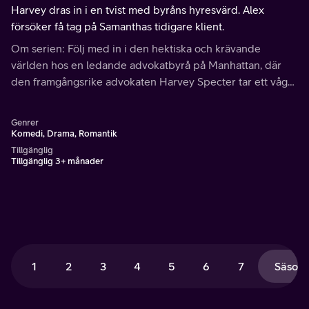
Harvey dras in i en tvist med byråns hyresvärd. Alex
försöker få tag på Samanthas tidigare klient.
Om serien: Följ med in i den hektiska och krävande
världen hos en ledande advokatbyrå på Manhattan, där
den framgångsrike advokaten Harvey Specter tar ett vågat
beslut när han anställer Mike Ross som sin kollega.
Genrer
Komedi, Drama, Romantik
Tillgänglig
Tillgänglig 3+ månader
1
2
3
4
5
6
7
Säsong