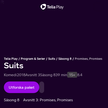
Viktigt meddelande
Telia Play
Program & Serier
Suits
Säsong 8
Promises, Promises
Suits
Komedi
2018
Avsnitt 3
Säsong 8
39 min
15+
8.4
Utforska paket
Säsong 8
Avsnitt 3: Promises, Promises