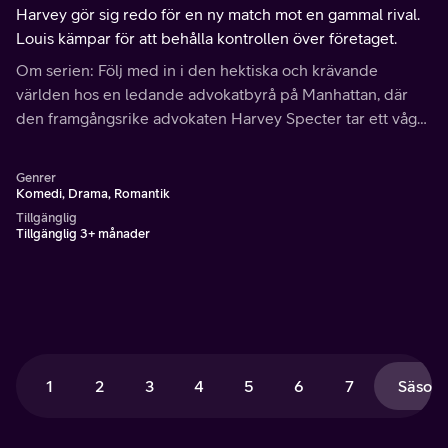
Harvey gör sig redo för en ny match mot en gammal rival.
Louis kämpar för att behålla kontrollen över företaget.
Om serien: Följ med in i den hektiska och krävande
världen hos en ledande advokatbyrå på Manhattan, där
den framgångsrike advokaten Harvey Specter tar ett vågat
beslut när han anställer Mike Ross som sin kollega.
Genrer
Komedi, Drama, Romantik
Tillgänglig
Tillgänglig 3+ månader
1
2
3
4
5
6
7
Säsong