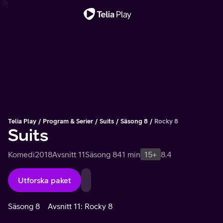
Viktigt meddelande
Telia Play
Program & Serier
Suits
Säsong 8
Rocky 8
Suits
Komedi
2018
Avsnitt 11
Säsong 8
41 min
15+
8.4
Utforska paket
Säsong 8
Avsnitt 11: Rocky 8