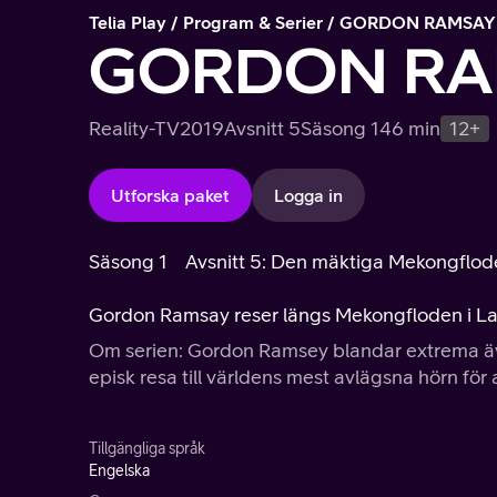
Telia Play
Program & Serier
GORDON RAMSAY
GORDON RA
Reality-TV
2019
Avsnitt 5
Säsong 1
46 min
12+
Utforska paket
Logga in
Säsong 1
Avsnitt 5: Den mäktiga Mekongflod
Gordon Ramsay reser längs Mekongfloden i Laos 
Om serien: Gordon Ramsey blandar extrema äve
episk resa till världens mest avlägsna hörn för a
Tillgängliga språk
Engelska