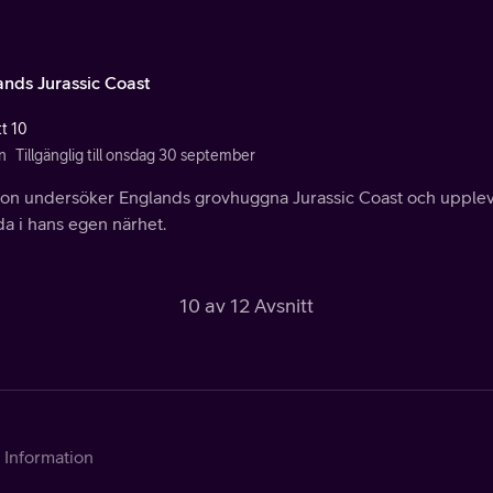
ands Jurassic Coast
tt 10
n
Tillgänglig till onsdag 30 september
on undersöker Englands grovhuggna Jurassic Coast och uppleve
a i hans egen närhet.
10 av 12 Avsnitt
Information
Kontakta Telia