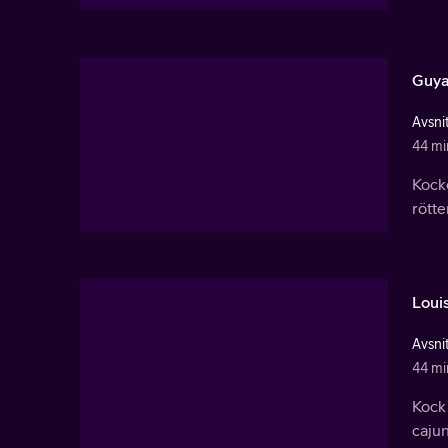
Guya
Avsnit
44 mi
Kock
rötter
Loui
Avsnit
44 mi
Kock 
caju