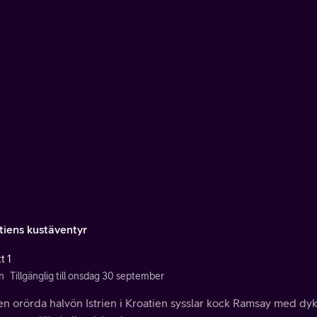
tiens kustäventyr
t 1
n
Tillgänglig till onsdag 30 september
n orörda halvön Istrien i Kroatien sysslar kock Ramsay med dykn