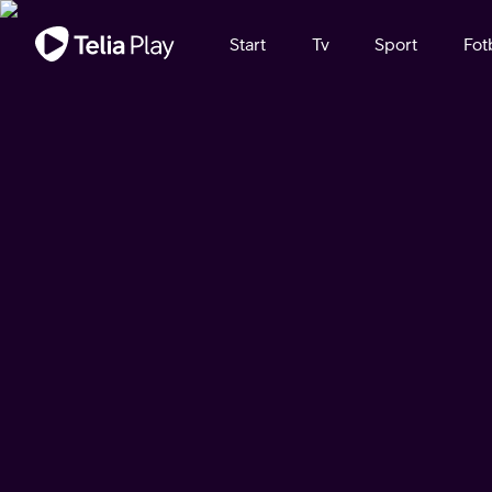
Viktigt meddelande
Start
Tv
Sport
Fot