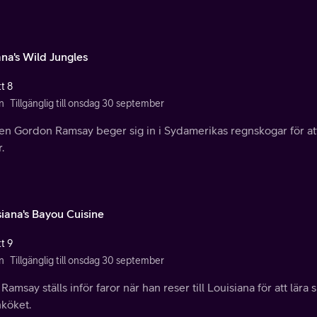
na's Wild Jungles
t 8
n
Tillgänglig till onsdag 30 september
en Gordon Ramsay beger sig in i Sydamerikas regnskogar för att
.
siana's Bayou Cuisine
t 9
n
Tillgänglig till onsdag 30 september
Ramsay ställs inför faror när han reser till Louisiana för att lär
nköket.