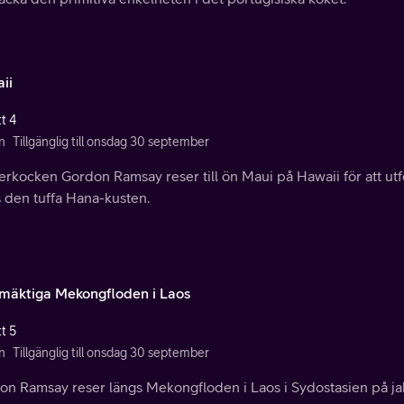
ii
t 4
n
Tillgänglig till onsdag 30 september
erkocken Gordon Ramsay reser till ön Maui på Hawaii för att ut
s den tuffa Hana-kusten.
mäktiga Mekongfloden i Laos
t 5
n
Tillgänglig till onsdag 30 september
n Ramsay reser längs Mekongfloden i Laos i Sydostasien på jakt 