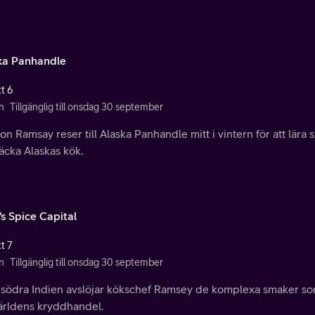
ka Panhandle
t 6
n
Tillgänglig till onsdag 30 september
n Ramsay reser till Alaska Panhandle mitt i vintern för att lära
äcka Alaskas kök.
's Spice Capital
t 7
n
Tillgänglig till onsdag 30 september
 södra Indien avslöjar kökschef Ramsey de komplexa smaker som
världens kryddhandel.