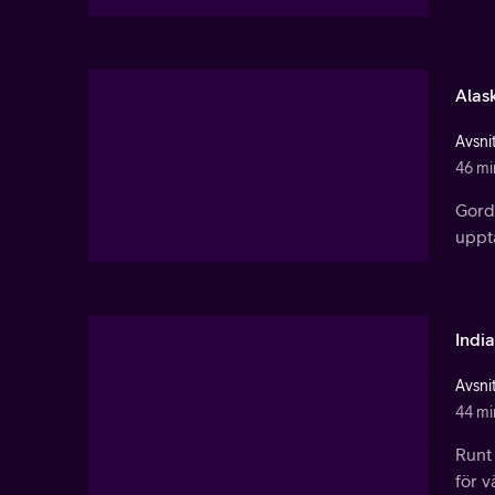
Alas
Avsnit
46 mi
Gordo
uppt
India
Avsnit
44 mi
Runt
för 