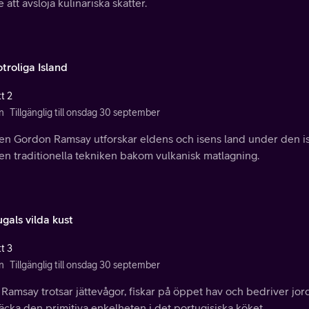
te att avslöja kulinariska skatter.
troliga Island
t 2
n
Tillgänglig till onsdag 30 september
en Gordon Ramsay utforskar eldens och isens land under den is
en traditionella tekniken bakom vulkanisk matlagning.
gals vilda kust
t 3
n
Tillgänglig till onsdag 30 september
Ramsay trotsar jättevågor, fiskar på öppet hav och bedriver jord
cka den primitiva enkelheten i det portugisiska köket.