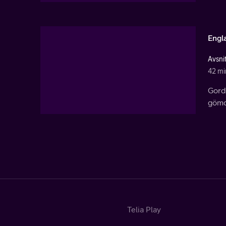
Engl
Avsni
42 mi
Gord
gömd
Telia Play
Start