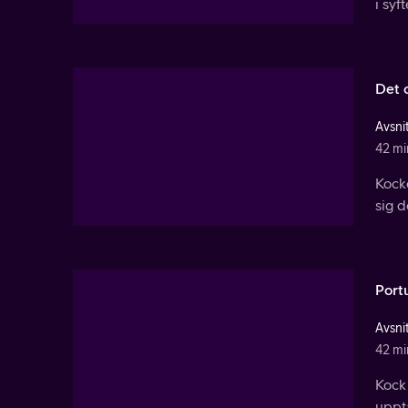
i syf
Det o
Avsnit
42 mi
Kock
sig d
Portu
Avsnit
42 mi
Kock 
upptä