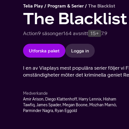
Telia Play
Program & Serier
The Blacklist
The Blacklist
Action
9 säsonger
164 avsnitt
15+
7.9
Utforska paket
Logga in
I en av Viaplays mest populära serier följer v
omständigheter möter det kriminella geniet Re
Medverkande
Amir Arison, Diego Klattenhoff, Harry Lennix, Hisham
Tawfiq, James Spader, Megan Boone, Mozhan Marnò,
Parminder Nagra, Ryan Eggold