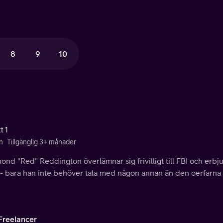
8
9
10
t 1
n
Tillgänglig 3+ månader
nd "Red" Reddington överlämnar sig frivilligt till FBI och erb
- bara han inte behöver tala med någon annan än den oerfarna p
Freelancer