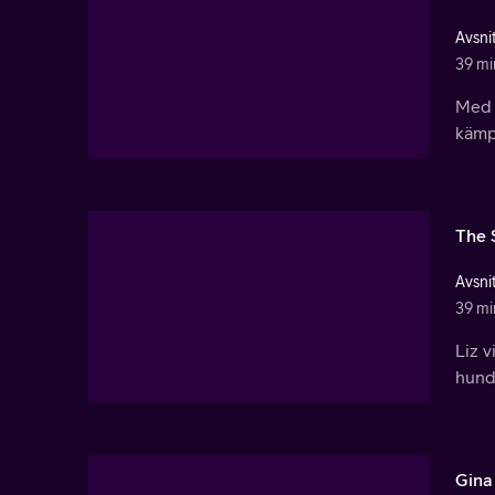
Avsnit
39 mi
Med 
kämpa
The 
Avsnit
39 mi
Liz v
hundr
Gina