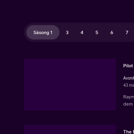
Säsong 1
3
4
5
6
7
Pilot
Avsnit
43 mi
Raymo
dem 
The 