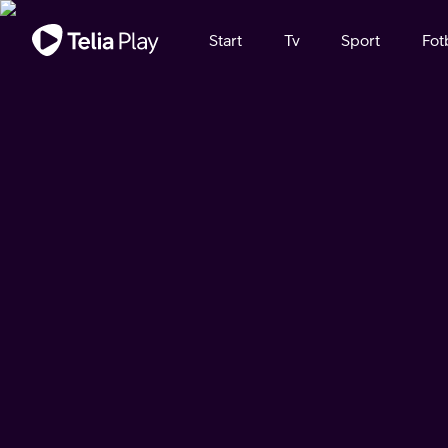
Viktigt meddelande
Start
Tv
Sport
Fot