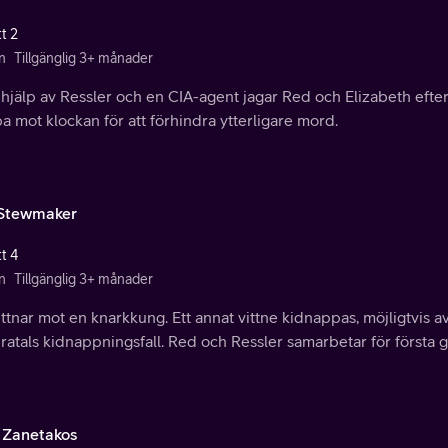
t 2
n
Tillgänglig 3+ månader
hjälp av Ressler och en CIA-agent jagar Red och Elizabeth efte
 mot klockan för att förhindra ytterligare mord.
Stewmaker
t 4
n
Tillgänglig 3+ månader
ittnar mot en knarkkung. Ett annat vittne kidnappas, möjligtvis
atals kidnappningsfall. Red och Ressler samarbetar för första 
 Zanetakos