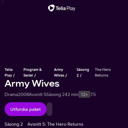
Viktigt meddelande
Telia
Program &
Army
Säsong
The Hero
Play
Serier
Wives
2
Returns
Army Wives
Drama
2008
Avsnitt 5
Säsong 2
42 min
12+
7.5
Utforska paket
Säsong 2
Avsnitt 5: The Hero Returns