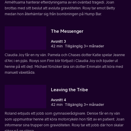
Arméfruarna hanterar efterdyningarna av en oväntad tragedi. Joan
brottas med sitt beslut att avsluta graviditeten. Roxy tar emot Betty
medan hon återhämtar sig från bombningen på Hump Bar.
The Messenger
Avsnitt 3
42 min
Tillgänglig 3+ månader
Claudia Joy får en ny vän. Pamela och Chases dotter Katie spelar Jeanne
d'Arc i en pjäs. Roxys son Finn blir förtjust i Claudia Joy och bjuder ut
henne på ett dejt. Michael försöker lära sin dotter Emmalin att köra med
manuell växellåda.
Leaving the Tribe
Avsnitt 4
42 min
Tillgänglig 3+ månader
Roland erbjuds ett jobb som gymnasierådgivare. Denise får en ny vän
som uppmuntrar henne att köra motorcykeln hon fått av en patient. Joan
informerar sina trupper om graviditeten. Roxy tar ett jobb där hon skalar
räkor på en räkpir.