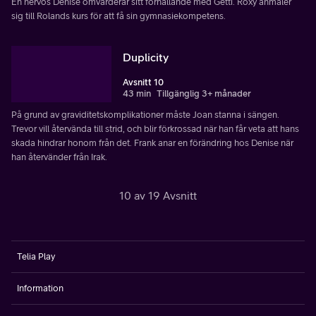
En nervös Denise omvärderar sitt förhållande med Getti. Roxy anmäler
sig till Rolands kurs för att få sin gymnasiekompetens.
Duplicity
Avsnitt 10
43 min
Tillgänglig 3+ månader
På grund av graviditetskomplikationer måste Joan stanna i sängen.
Trevor vill återvända till strid, och blir förkrossad när han får veta att hans
skada hindrar honom från det. Frank anar en förändring hos Denise när
han återvänder från Irak.
10 av 19 Avsnitt
Telia Play
Information