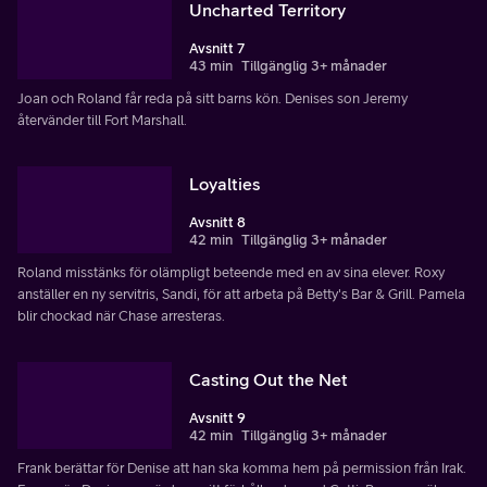
Uncharted Territory
Avsnitt 7
43 min
Tillgänglig 3+ månader
Joan och Roland får reda på sitt barns kön. Denises son Jeremy
återvänder till Fort Marshall.
Loyalties
Avsnitt 8
42 min
Tillgänglig 3+ månader
Roland misstänks för olämpligt beteende med en av sina elever. Roxy
anställer en ny servitris, Sandi, för att arbeta på Betty's Bar & Grill. Pamela
blir chockad när Chase arresteras.
Casting Out the Net
Avsnitt 9
42 min
Tillgänglig 3+ månader
Frank berättar för Denise att han ska komma hem på permission från Irak.