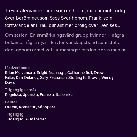
Trevor återvänder hem som en hjälte, men är motstridig
över berömmet som öses över honom. Frank, som
fortfarande är i Irak, blir allt mer orolig över Denises
nyfunna oberoende, särskilt hennes förkärlek för sin nya
Om serien: En anmärkningsvärd grupp kvinnor – några
motorcykel.
bekanta, några nya – knyter vänskapsband som stöttar
dem genom armélivets utmaningar medan deras män är
stationerade vid en farlig utpost i Afghanistan.
Medverkande
Brian McNamara, Brigid Brannagh, Catherine Bell, Drew
Fuller, Kim Delaney, Sally Pressman, Sterling K. Brown, Wendy
Davis
Tillgängliga språk
Engelska, Spanska, Franska, Italienska
Genrer
Drama, Romantik, Såpopera
Tillgänglig
Tillgänglig 3+ månader